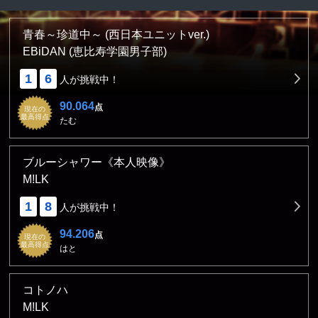
青春～珍道中～ (西日本ユニットver.)
EBiDAN (恵比寿学園男子部)
1
6
人が挑戦中！
90.064
点
現在の
最高得点
たむ
ブルーシャワー《本人映像》
M!LK
1
8
人が挑戦中！
94.206
点
現在の
最高得点
はと
コトノハ
M!LK