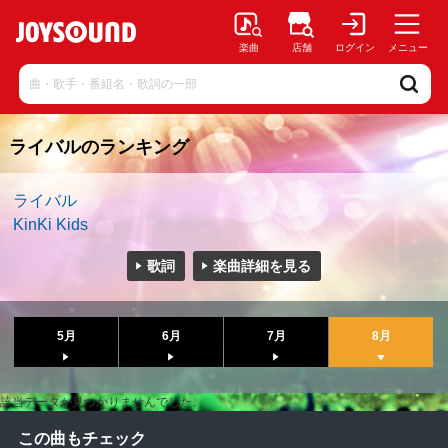
楽曲
店舗
ログイン
メニュー
ライバルのランキング
ライバル
KinKi Kids
歌詞
楽曲詳細を見る
5月
6月
7月
8月
該当データが見つかりませんでした。
この曲もチェック