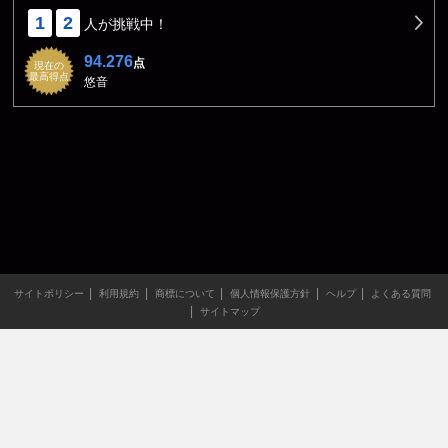
1
2
人が挑戦中！
94.276
点
現在の
最高得点
悠音
サイトポリシー
利用規約
商標について
個人情報保護方針
ヘルプ
よくある質問
サイトマップ
当サイトのすべての文章や画像などの無断転載・引用を禁じま
す。
Copyright XING INC.All Rights Reserved.