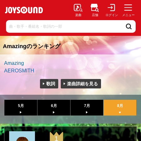
楽曲
店舗
ログイン
メニュー
Amazingのランキング
Amazing
AEROSMITH
歌詞
楽曲詳細を見る
5月
6月
7月
8月
1