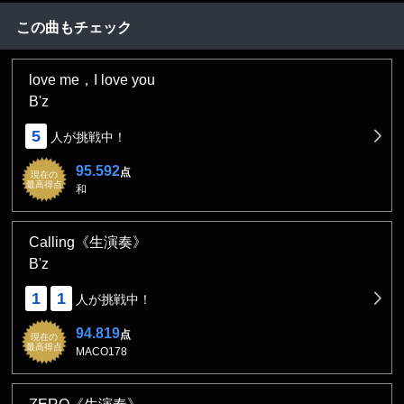
この曲もチェック
love me，I love you
B'z
5
人が挑戦中！
95.592
点
現在の
最高得点
和
Calling《生演奏》
B'z
1
1
人が挑戦中！
94.819
点
現在の
最高得点
MACO178