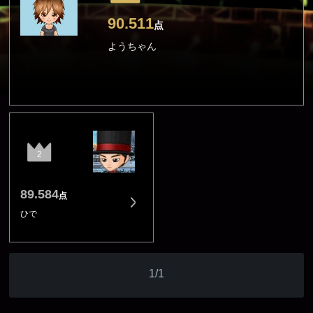
90.511
点
ようちゃん
2
89.584
点
ひで
1/1