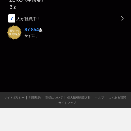
ZERO《生演奏》
B'z
7
人が挑戦中！
87.854
点
現在の
最高得点
かずにぃ
サイトポリシー
利用規約
商標について
個人情報保護方針
ヘルプ
よくある質問
サイトマップ
当サイトのすべての文章や画像などの無断転載・引用を禁じま
す。
Copyright XING INC.All Rights Reserved.