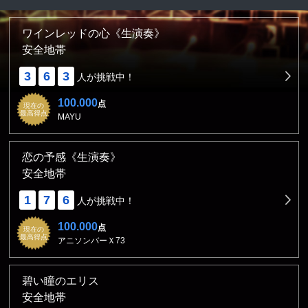
ワインレッドの心《生演奏》
安全地帯
3
6
3
人が挑戦中！
100.000
点
現在の
最高得点
MAYU
恋の予感《生演奏》
安全地帯
1
7
6
人が挑戦中！
100.000
点
現在の
最高得点
アニソンバーＸ73
碧い瞳のエリス
安全地帯