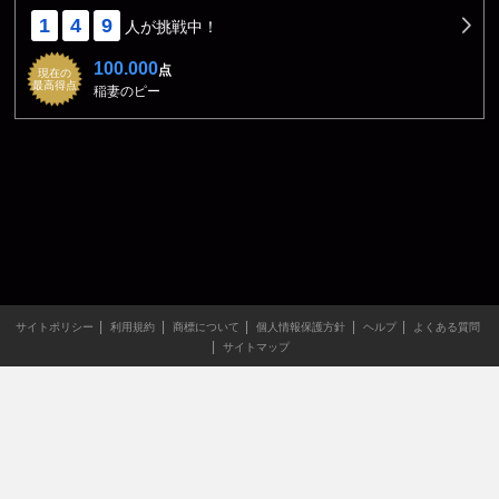
1
4
9
人が挑戦中！
100.000
点
現在の
最高得点
稲妻のピー
サイトポリシー
利用規約
商標について
個人情報保護方針
ヘルプ
よくある質問
サイトマップ
当サイトのすべての文章や画像などの無断転載・引用を禁じま
す。
Copyright XING INC.All Rights Reserved.