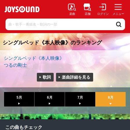
楽曲
店舗
ログイン
メニュー
シングルベッド《本人映像》のランキング
シングルベッド《本人映像》
つるの剛士
歌詞
楽曲詳細を見る
5月
6月
7月
8月
該当データが見つかりませんでした。
この曲もチェック