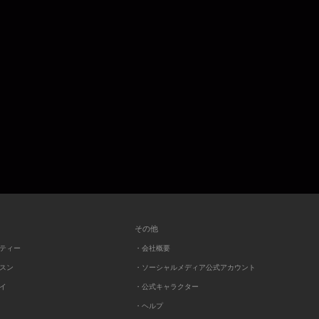
その他
ーティー
・会社概要
ッスン
・ソーシャルメディア公式アカウント
レイ
・公式キャラクター
・ヘルプ