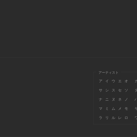
アーティスト
ア
イ
ウ
エ
オ
サ
シ
ス
セ
ソ
ナ
ニ
ヌ
ネ
ノ
マ
ミ
ム
メ
モ
ラ
リ
ル
レ
ロ