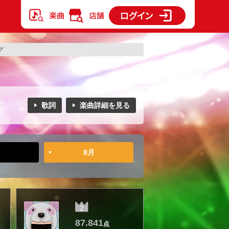
グ
歌詞
楽曲詳細を見る
8月
2
87.841
点