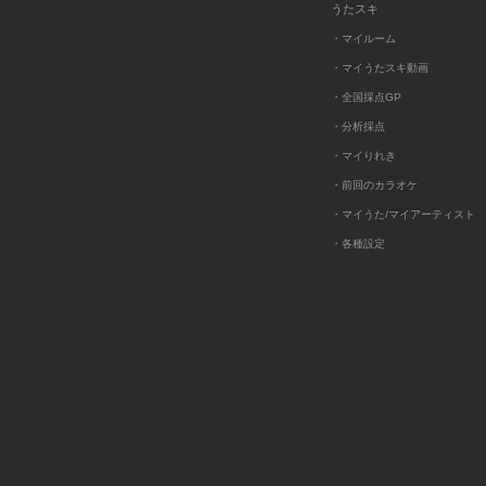
うたスキ
・マイルーム
・マイうたスキ動画
・全国採点GP
・分析採点
・マイりれき
・前回のカラオケ
・マイうた/マイアーティスト
・各種設定