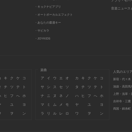
アプリ・モバ
・キョクナビアプリ
音楽ニュース po
・オートボーカルエフェクト
・あなたの最適キー
・サビカラ
・JOYKIDS
楽曲
人気のエリ
カ
キ
ク
ケ
コ
ア
イ
ウ
エ
オ
カ
キ
ク
ケ
コ
新宿・代々木
タ
チ
ツ
テ
ト
サ
シ
ス
セ
ソ
タ
チ
ツ
テ
ト
池袋・高田馬
上野・浅草・
ハ
ヒ
フ
へ
ホ
ナ
ニ
ヌ
ネ
ノ
ハ
ヒ
フ
へ
ホ
吉祥寺・三鷹
ヤ
ユ
ヨ
マ
ミ
ム
メ
モ
ヤ
ユ
ヨ
両国・錦糸町
ワ
ヲ
ン
ラ
リ
ル
レ
ロ
ワ
ヲ
ン