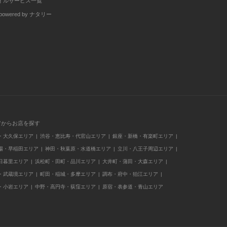
イルサービス一覧
wered by ナタリー
アからお店を探す
・大久保エリア
渋谷・恵比寿・代官山エリア
銀座・新橋・有楽町エリア
場・早稲田エリア
神田・秋葉原・水道橋エリア
立川・八王子周辺エリア
日暮里エリア
浜松町・田町・品川エリア
大井町・蒲田・大森エリア
・武蔵境エリア
町田・稲城・多摩エリア
調布・府中・狛江エリア
・小岩エリア
中野・高円寺・荻窪エリア
原宿・表参道・青山エリア