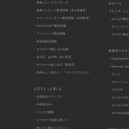
・新曲トレンドランキング
みるハコ
・映像コンテンツ配信情報（本人映像等）
うたスキ ミ
・サウンドコンテンツ配信情報（生演奏等）
・みんなの配信
・VOCALOID™配信情報
・サイトガイド
・アニメソング配信情報
・カラオケ配信
・外国曲配信情報
・カラオケで盛り上がる曲
家庭用カラオ
・あの日、あの時、あの音楽。
・PlayStation®
・カラオケの楽しみ方『新様式』
・Nintendo Sw
・気持ちよく歌おう！『マスクエフェクト』
・テレビ
・スマートフォ
お店でもっと楽しむ
・ブラウザ
・全国採点グランプリ
・カラオケJOYSO
・分析採点AI＋
・カラオケJOYSO
・うたスキ動画
・JOYSOUN
・カラオケで楽器を弾こう
・歌いたい曲をリクエスト