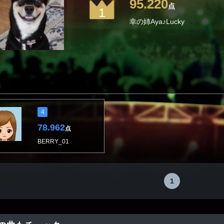
95.220
点
1
幸の姉Aya♪Lucky
4
78.962
点
BERRY_01
1