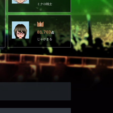
ミクロ戦士
3
81.703
点
じゃがまる