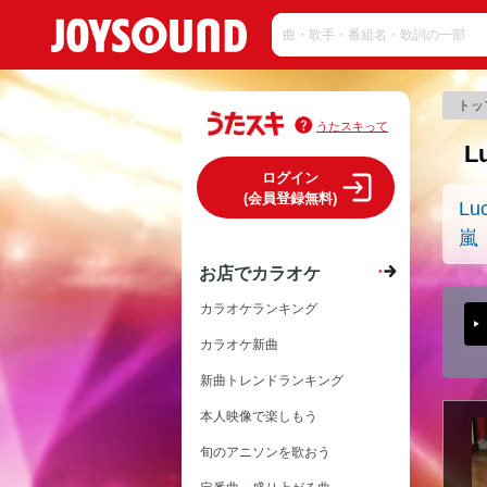
トッ
うたスキって
L
ログイン
(会員登録無料)
Lu
嵐
お店でカラオケ
カラオケランキング
カラオケ新曲
新曲トレンドランキング
本人映像で楽しもう
旬のアニソンを歌おう