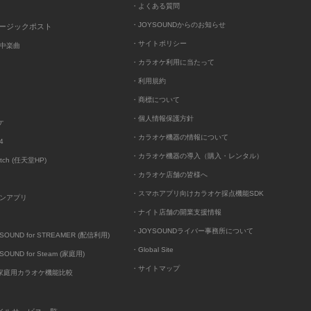
・よくある質問
・JOYSOUNDからのお知らせ
ュージックポスト
・サイトポリシー
中楽曲
・カラオケ利用に当たって
・利用規約
・商標について
・個人情報保護方針
ケ
・カラオケ機器の情報について
4
・カラオケ機器の導入（購入・レンタル）
itch (任天堂HP)
・カラオケ店舗の皆様へ
・スマホアプリ向けカラオケ採点機能SDK
ンアプリ
・ナイト店舗の開業支援情報
・JOYSOUNDライバー事務所について
UND for STREAMER (配信利用)
・Global Site
UND for Steam (家庭用)
・サイトマップ
D家庭用カラオケ機能比較