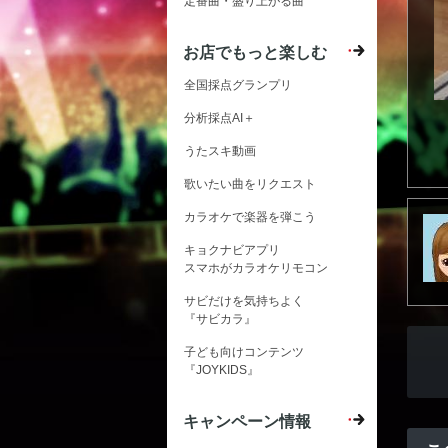
定番曲・盛り上がる曲
お店でもっと楽しむ
全国採点グランプリ
分析採点AI＋
うたスキ動画
歌いたい曲をリクエスト
カラオケで楽器を弾こう
キョクナビアプリ
スマホがカラオケリモコン
サビだけを気持ちよく
『サビカラ』
子ども向けコンテンツ
『JOYKIDS』
キャンペーン情報