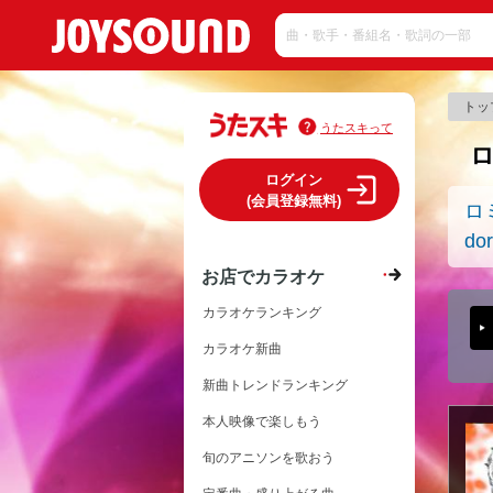
トッ
うたスキって
ログイン
(会員登録無料)
ロ
dor
お店でカラオケ
カラオケランキング
カラオケ新曲
新曲トレンドランキング
本人映像で楽しもう
旬のアニソンを歌おう