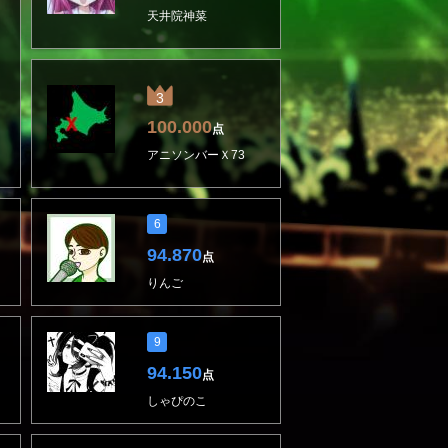
天井院神菜
3
100.000
点
アニソンバーＸ73
6
94.870
点
りんご
9
94.150
点
しゃぴのこ