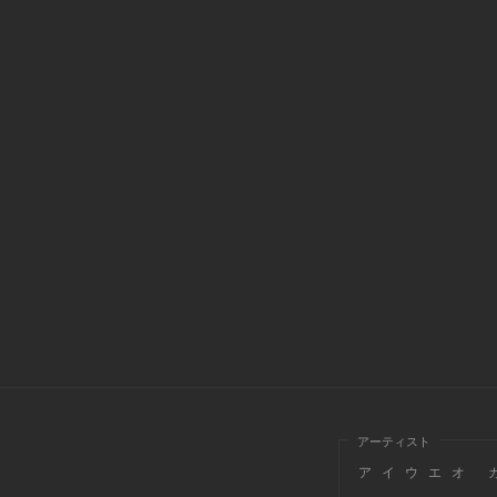
アーティスト
ア
イ
ウ
エ
オ