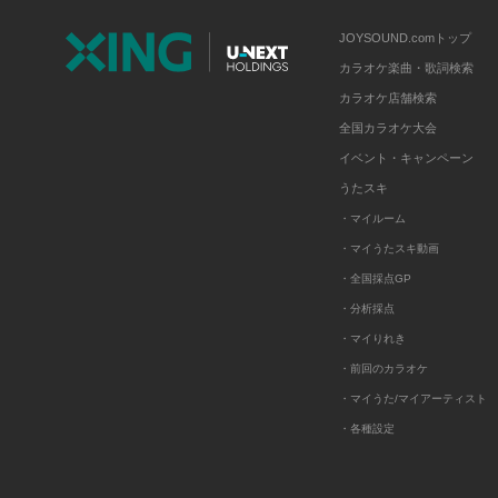
JOYSOUND.comトップ
カラオケ楽曲・歌詞検索
カラオケ店舗検索
全国カラオケ大会
イベント・キャンペーン
うたスキ
・マイルーム
・マイうたスキ動画
・全国採点GP
・分析採点
・マイりれき
・前回のカラオケ
・マイうた/マイアーティスト
・各種設定