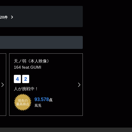
20件
天ノ弱《本人映像》
164 feat.GUMI
4
2
人が挑戦中！
93.578
点
現在の
最高得点
風兎