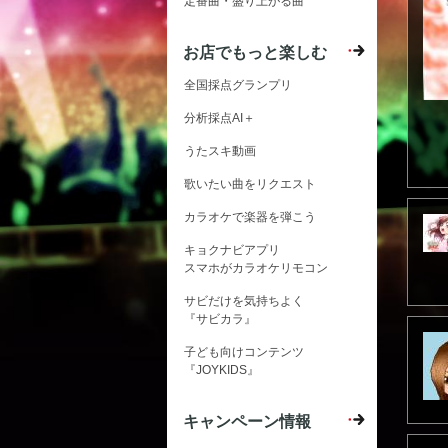
定番曲・盛り上がる曲
お店でもっと楽しむ
全国採点グランプリ
分析採点AI＋
うたスキ動画
歌いたい曲をリクエスト
カラオケで楽器を弾こう
キョクナビアプリ
スマホがカラオケリモコン
サビだけを気持ちよく
『サビカラ』
子ども向けコンテンツ
『JOYKIDS』
キャンペーン情報