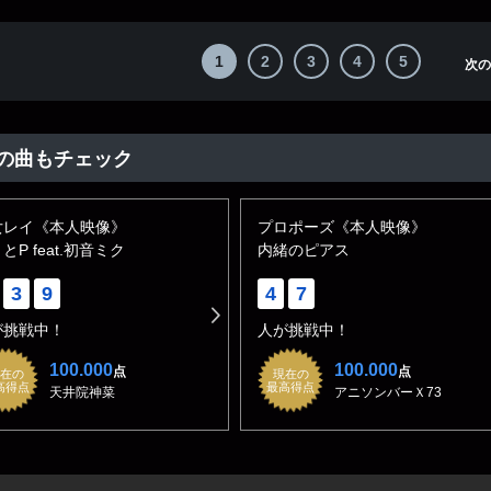
1
2
3
4
5
次の
の曲もチェック
女レイ《本人映像》
プロポーズ《本人映像》
とP feat.初音ミク
内緒のピアス
3
9
4
7
が挑戦中！
人が挑戦中！
100.000
100.000
点
点
在の
現在の
高得点
最高得点
天井院神菜
アニソンバーＸ73