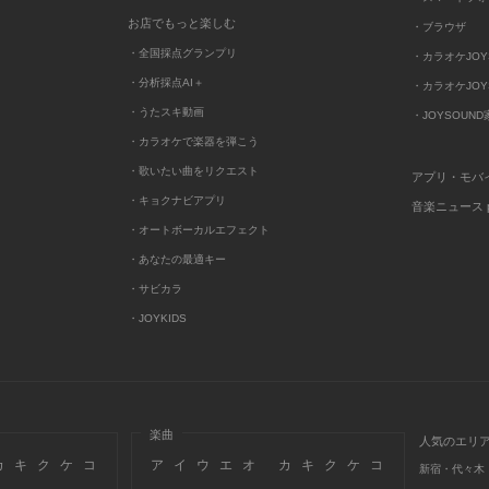
お店でもっと楽しむ
・ブラウザ
・全国採点グランプリ
・カラオケJOYSO
・分析採点AI＋
・カラオケJOYSO
・うたスキ動画
・JOYSOUN
・カラオケで楽器を弾こう
・歌いたい曲をリクエスト
アプリ・モバ
・キョクナビアプリ
音楽ニュース po
・オートボーカルエフェクト
・あなたの最適キー
・サビカラ
・JOYKIDS
楽曲
人気のエリ
カ
キ
ク
ケ
コ
ア
イ
ウ
エ
オ
カ
キ
ク
ケ
コ
新宿・代々木