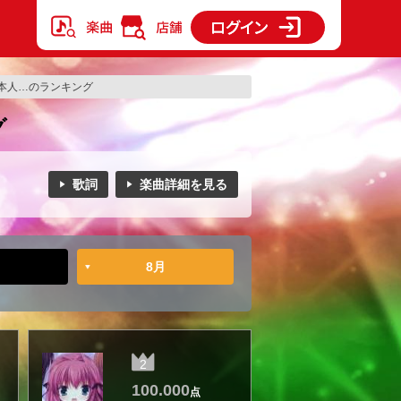
本人…のランキング
グ
歌詞
楽曲詳細を見る
8月
2
100.000
点