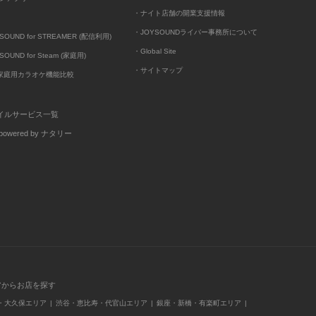
・ナイト店舗の開業支援情報
・JOYSOUNDライバー事務所について
UND for STREAMER (配信利用)
・Global Site
UND for Steam (家庭用)
・サイトマップ
D家庭用カラオケ機能比較
イルサービス一覧
wered by ナタリー
アからお店を探す
・大久保エリア
渋谷・恵比寿・代官山エリア
銀座・新橋・有楽町エリア