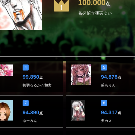
100.000
点
1
名探偵☆和実ゆい
4
5
99.850
94.878
点
点
帆羽るるか☆和実
盛もりん
7
8
94.390
94.317
点
点
ゆーみん
天カス