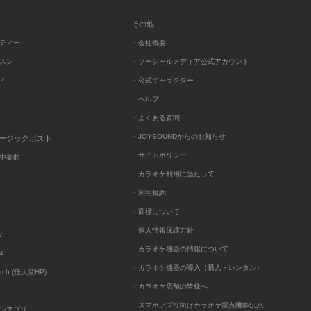
その他
ーティー
・会社概要
ッスン
・ソーシャルメディア公式アカウント
レイ
・公式キャラクター
・ヘルプ
・よくある質問
・JOYSOUNDからのお知らせ
ュージックポスト
・サイトポリシー
中楽曲
・カラオケ利用に当たって
・利用規約
・商標について
・個人情報保護方針
ケ
・カラオケ機器の情報について
4
・カラオケ機器の導入（購入・レンタル）
itch (任天堂HP)
・カラオケ店舗の皆様へ
・スマホアプリ向けカラオケ採点機能SDK
ンアプリ