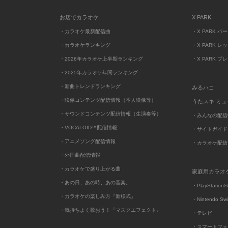
お店でカラオケ
X PARK
・カラオケ最新配信曲
・X PARK パ
・カラオケランキング
・X PARK レ
・2026年カラオケ上半期ランキング
・X PARK プ
・2025年カラオケ年間ランキング
・新曲トレンドランキング
みるハコ
・映像コンテンツ配信情報（本人映像等）
うたスキ ミ
・サウンドコンテンツ配信情報（生演奏等）
・みんなの配信
・VOCALOID™配信情報
・サイトガイド
・アニメソング配信情報
・カラオケ配信
・外国曲配信情報
・カラオケで盛り上がる曲
家庭用カラオ
・あの日、あの時、あの音楽。
・PlayStation®
・カラオケの楽しみ方『新様式』
・Nintendo Sw
・気持ちよく歌おう！『マスクエフェクト』
・テレビ
・スマートフォ