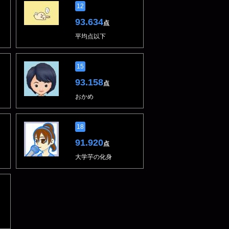
12
93.634
点
平均点以下
15
93.158
点
おかめ
18
91.920
点
大学芋の化身