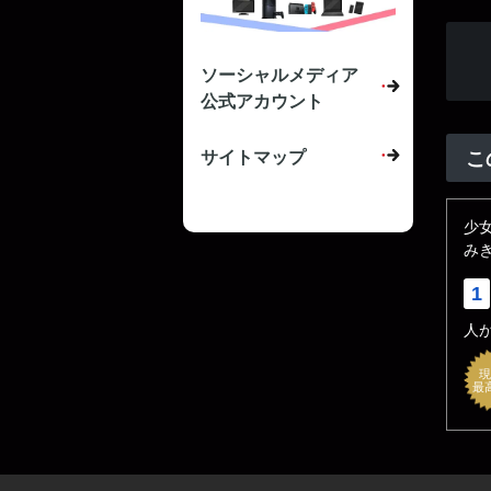
ソーシャルメディア
公式アカウント
サイトマップ
こ
少
みき
1
人
現
最