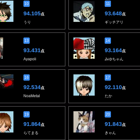
10
11
94.105
93.648
点
点
うり
ギッチアリ
13
14
93.431
93.164
点
点
Ayapoli
みゆちゃん
16
17
92.534
92.110
点
点
NoaMetal
たか
19
20
91.864
91.843
点
点
らてまる
きゃん