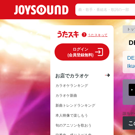
トッ
うたスキって
D
ログイン
(会員登録無料)
DE
Iku
お店でカラオケ
カラオケランキング
カラオケ新曲
新曲トレンドランキング
該当デ
本人映像で楽しもう
こ
旬のアニソンを歌おう