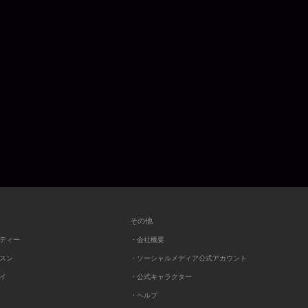
その他
ーティー
・会社概要
ッスン
・ソーシャルメディア公式アカウント
レイ
・公式キャラクター
・ヘルプ