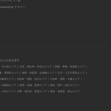
イルサービス一覧
wered by ナタリー
アからお店を探す
・大久保エリア
渋谷・恵比寿・代官山エリア
銀座・新橋・有楽町エリア
場・早稲田エリア
神田・秋葉原・水道橋エリア
立川・八王子周辺エリア
日暮里エリア
浜松町・田町・品川エリア
大井町・蒲田・大森エリア
・武蔵境エリア
町田・稲城・多摩エリア
調布・府中・狛江エリア
・小岩エリア
中野・高円寺・荻窪エリア
原宿・表参道・青山エリア