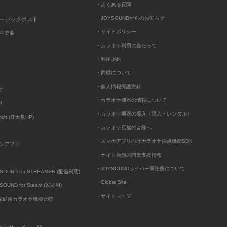
・よくある質問
・JOYSOUNDからのお知らせ
ュージックポスト
・サイトポリシー
中楽曲
・カラオケ利用に当たって
・利用規約
・商標について
・個人情報保護方針
ケ
・カラオケ機器の情報について
4
・カラオケ機器の導入（購入・レンタル）
itch (任天堂HP)
・カラオケ店舗の皆様へ
・スマホアプリ向けカラオケ採点機能SDK
ンアプリ
・ナイト店舗の開業支援情報
・JOYSOUNDライバー事務所について
UND for STREAMER (配信利用)
・Global Site
UND for Steam (家庭用)
・サイトマップ
D家庭用カラオケ機能比較