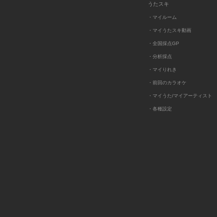
うたスキ
・マイルーム
・マイうたスキ動画
・全国採点GP
・分析採点
・マイりれき
・前回のカラオケ
・マイうた/マイアーティスト
・各種設定