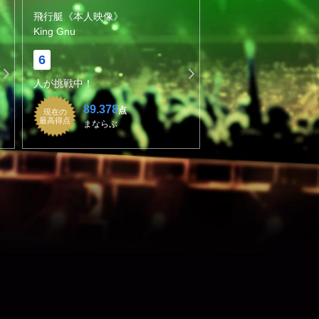
飛行艇《本人映像》
King Gnu
6
人が挑戦中！
89.378
点
現在の
最高得点
まならぶ