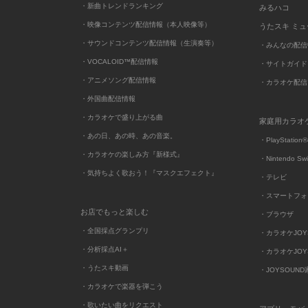
・新曲トレンドランキング
みるハコ
・映像コンテンツ配信情報（本人映像等）
うたスキ ミ
・サウンドコンテンツ配信情報（生演奏等）
・みんなの配信
・VOCALOID™配信情報
・サイトガイド
・アニメソング配信情報
・カラオケ配信
・外国曲配信情報
・カラオケで盛り上がる曲
家庭用カラオ
・あの日、あの時、あの音楽。
・PlayStation®
・カラオケの楽しみ方『新様式』
・Nintendo Sw
・気持ちよく歌おう！『マスクエフェクト』
・テレビ
・スマートフォ
お店でもっと楽しむ
・ブラウザ
・全国採点グランプリ
・カラオケJOYSO
・分析採点AI＋
・カラオケJOYSO
・うたスキ動画
・JOYSOUN
・カラオケで楽器を弾こう
・歌いたい曲をリクエスト