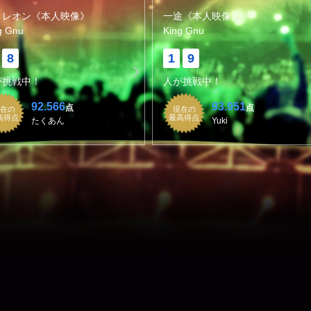
メレオン《本人映像》
一途《本人映像》
g Gnu
King Gnu
8
1
9
が挑戦中！
人が挑戦中！
92.566
93.951
点
点
在の
現在の
高得点
最高得点
たくあん
Yuki