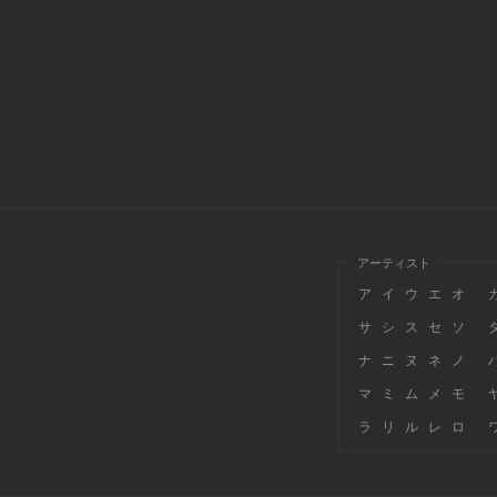
アーティスト
ア
イ
ウ
エ
オ
サ
シ
ス
セ
ソ
ナ
ニ
ヌ
ネ
ノ
マ
ミ
ム
メ
モ
ラ
リ
ル
レ
ロ