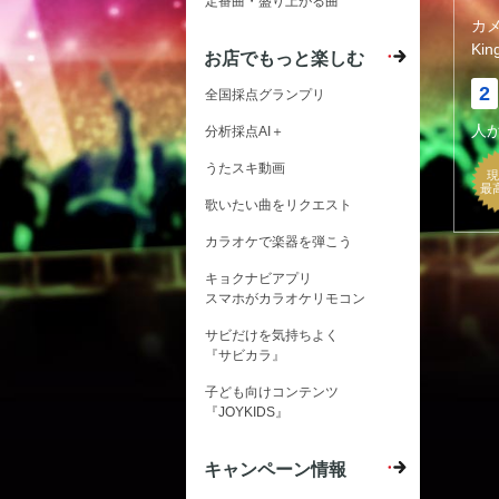
定番曲・盛り上がる曲
カ
Kin
お店でもっと楽しむ
2
全国採点グランプリ
人
分析採点AI＋
うたスキ動画
現
最
歌いたい曲をリクエスト
カラオケで楽器を弾こう
キョクナビアプリ
スマホがカラオケリモコン
サビだけを気持ちよく
『サビカラ』
子ども向けコンテンツ
『JOYKIDS』
キャンペーン情報