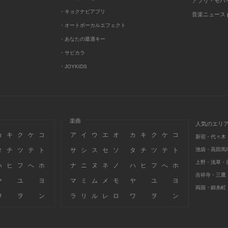
アプリ・モバ
・キョクナビアプリ
音楽ニュース po
・オートボーカルエフェクト
・あなたの最適キー
・サビカラ
・JOYKIDS
楽曲
人気のエリ
カ
キ
ク
ケ
コ
ア
イ
ウ
エ
オ
カ
キ
ク
ケ
コ
新宿・代々木
タ
チ
ツ
テ
ト
サ
シ
ス
セ
ソ
タ
チ
ツ
テ
ト
池袋・高田馬
上野・浅草・
ハ
ヒ
フ
へ
ホ
ナ
ニ
ヌ
ネ
ノ
ハ
ヒ
フ
へ
ホ
吉祥寺・三鷹
ヤ
ユ
ヨ
マ
ミ
ム
メ
モ
ヤ
ユ
ヨ
両国・錦糸町
ワ
ヲ
ン
ラ
リ
ル
レ
ロ
ワ
ヲ
ン