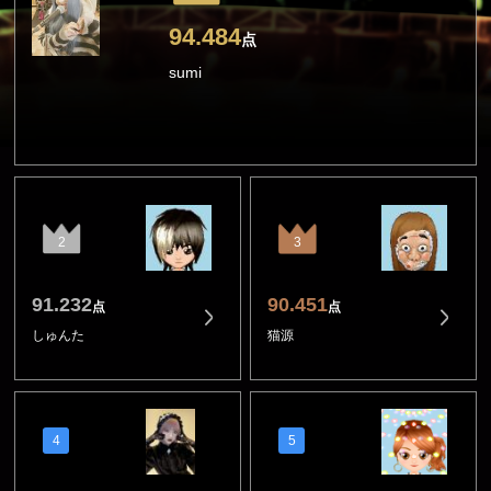
94.484
点
sumi
2
3
91.232
90.451
点
点
しゅんた
猫源
4
5