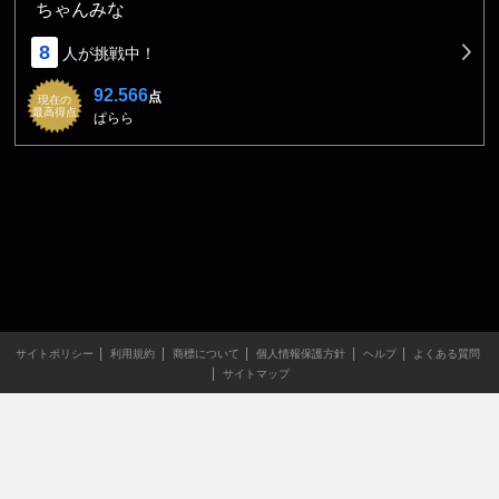
ちゃんみな
8
人が挑戦中！
92.566
点
現在の
最高得点
ぱらら
サイトポリシー
利用規約
商標について
個人情報保護方針
ヘルプ
よくある質問
サイトマップ
当サイトのすべての文章や画像などの無断転載・引用を禁じま
す。
Copyright XING INC.All Rights Reserved.