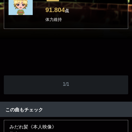
91.804
点
体力維持
1/1
この曲もチェック
みだれ髪《本人映像》