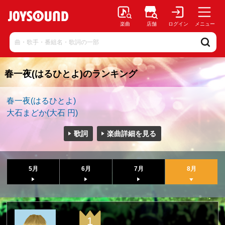
楽曲
店舗
ログイン
メニュー
春一夜(はるひとよ)のランキング
春一夜(はるひとよ)
大石まどか(大石 円)
歌詞
楽曲詳細を見る
5月
6月
7月
8月
1