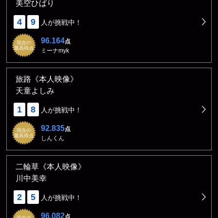
美空ひばり
4
9
人が挑戦中！
96.164
点
現在の
最高得点
ミーナmyk
旅路《本人映像》
天童よしみ
1
8
人が挑戦中！
92.835
点
現在の
最高得点
しんくん
二輪草《本人映像》
川中美幸
2
5
人が挑戦中！
96.082
点
現在の