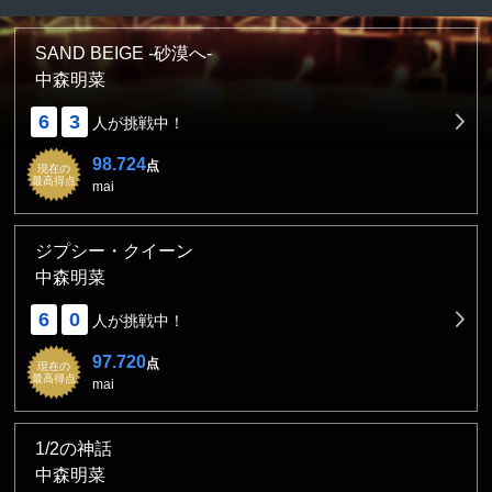
SAND BEIGE -砂漠へ-
中森明菜
6
3
人が挑戦中！
98.724
点
現在の
最高得点
mai
ジプシー・クイーン
中森明菜
6
0
人が挑戦中！
97.720
点
現在の
最高得点
mai
1/2の神話
中森明菜