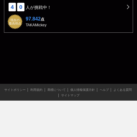
4
0
人が挑戦中！
97.842
点
現在の
最高得点
TAKAMickey
サイトポリシー
利用規約
商標について
個人情報保護方針
ヘルプ
よくある質問
サイトマップ
当サイトのすべての文章や画像などの無断転載・引用を禁じま
す。
Copyright XING INC.All Rights Reserved.