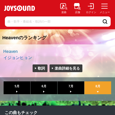
楽曲
店舗
ログイン
メニュー
Heavenのランキング
Heaven
イジョンヒョン
歌詞
楽曲詳細を見る
5月
6月
7月
8月
該当データが見つかりませんでした。
この曲もチェック