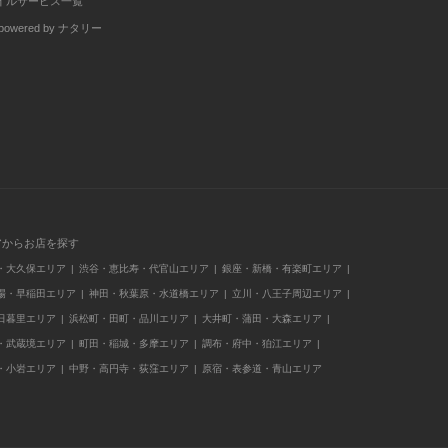
イルサービス一覧
wered by ナタリー
アからお店を探す
・大久保エリア
渋谷・恵比寿・代官山エリア
銀座・新橋・有楽町エリア
場・早稲田エリア
神田・秋葉原・水道橋エリア
立川・八王子周辺エリア
日暮里エリア
浜松町・田町・品川エリア
大井町・蒲田・大森エリア
・武蔵境エリア
町田・稲城・多摩エリア
調布・府中・狛江エリア
・小岩エリア
中野・高円寺・荻窪エリア
原宿・表参道・青山エリア