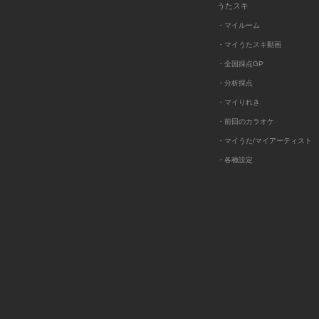
うたスキ
・マイルーム
・マイうたスキ動画
・全国採点GP
・分析採点
・マイりれき
・前回のカラオケ
・マイうた/マイアーティスト
・各種設定