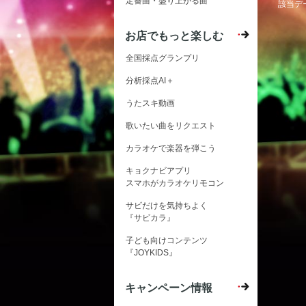
定番曲・盛り上がる曲
該当デ
お店でもっと楽しむ
全国採点グランプリ
分析採点AI＋
うたスキ動画
歌いたい曲をリクエスト
カラオケで楽器を弾こう
キョクナビアプリ
スマホがカラオケリモコン
サビだけを気持ちよく
『サビカラ』
子ども向けコンテンツ
『JOYKIDS』
キャンペーン情報