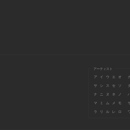
アーティスト
ア
イ
ウ
エ
オ
サ
シ
ス
セ
ソ
ナ
ニ
ヌ
ネ
ノ
マ
ミ
ム
メ
モ
ラ
リ
ル
レ
ロ