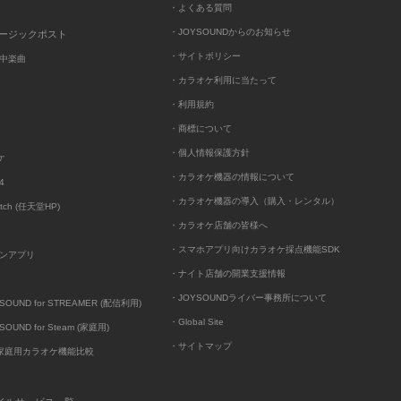
・よくある質問
・JOYSOUNDからのお知らせ
ュージックポスト
・サイトポリシー
中楽曲
・カラオケ利用に当たって
・利用規約
・商標について
・個人情報保護方針
ケ
・カラオケ機器の情報について
4
・カラオケ機器の導入（購入・レンタル）
itch (任天堂HP)
・カラオケ店舗の皆様へ
・スマホアプリ向けカラオケ採点機能SDK
ンアプリ
・ナイト店舗の開業支援情報
・JOYSOUNDライバー事務所について
UND for STREAMER (配信利用)
・Global Site
UND for Steam (家庭用)
・サイトマップ
D家庭用カラオケ機能比較