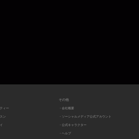
その他
ーティー
・会社概要
ッスン
・ソーシャルメディア公式アカウント
レイ
・公式キャラクター
・ヘルプ