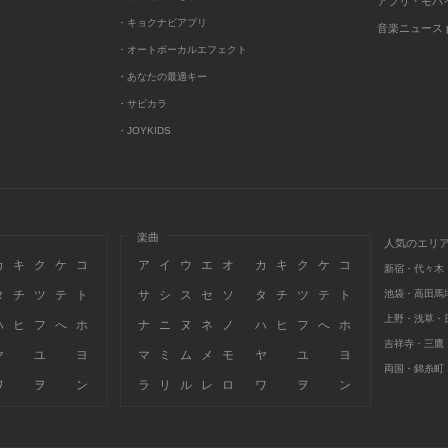
アプリ・モバ
・キョクナビアプリ
音楽ニュース po
・オートボーカルエフェクト
・あなたの最適キー
・サビカラ
・JOYKIDS
楽曲
人気のエリ
カ
キ
ク
ケ
コ
ア
イ
ウ
エ
オ
カ
キ
ク
ケ
コ
新宿・代々木
タ
チ
ツ
テ
ト
サ
シ
ス
セ
ソ
タ
チ
ツ
テ
ト
池袋・高田馬
上野・浅草・
ハ
ヒ
フ
へ
ホ
ナ
ニ
ヌ
ネ
ノ
ハ
ヒ
フ
へ
ホ
吉祥寺・三鷹
ヤ
ユ
ヨ
マ
ミ
ム
メ
モ
ヤ
ユ
ヨ
両国・錦糸町
ワ
ヲ
ン
ラ
リ
ル
レ
ロ
ワ
ヲ
ン