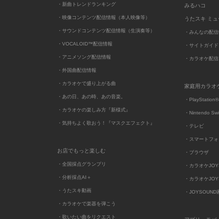
・新曲トレンドランキング
みるハコ
・映像コンテンツ配信情報（本人映像等）
うたスキ ミ
・サウンドコンテンツ配信情報（生演奏等）
・みんなの配信
・VOCALOID™配信情報
・サイトガイド
・アニメソング配信情報
・カラオケ配信
・外国曲配信情報
・カラオケで盛り上がる曲
家庭用カラオ
・あの日、あの時、あの音楽。
・PlayStation®
・カラオケの楽しみ方『新様式』
・Nintendo Sw
・気持ちよく歌おう！『マスクエフェクト』
・テレビ
・スマートフォ
お店でもっと楽しむ
・ブラウザ
・全国採点グランプリ
・カラオケJOYSO
・分析採点AI＋
・カラオケJOYSO
・うたスキ動画
・JOYSOUN
・カラオケで楽器を弾こう
・歌いたい曲をリクエスト