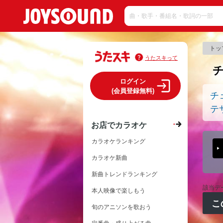
トッ
うたスキって
ログイン
(会員登録無料)
チ
テ
お店でカラオケ
カラオケランキング
カラオケ新曲
新曲トレンドランキング
該当デ
本人映像で楽しもう
こ
旬のアニソンを歌おう