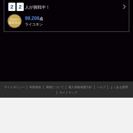
2
2
人が挑戦中！
98.206
点
現在の
最高得点
ライコネン
サイトポリシー
利用規約
商標について
個人情報保護方針
ヘルプ
よくある質問
サイトマップ
当サイトのすべての文章や画像などの無断転載・引用を禁じま
す。
Copyright XING INC.All Rights Reserved.