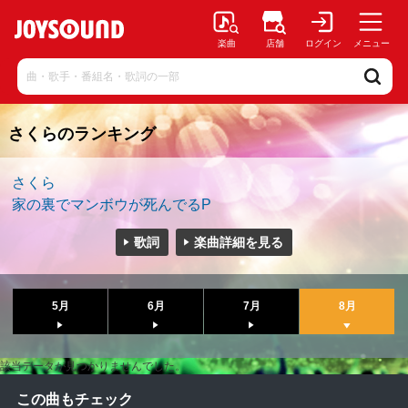
楽曲
店舗
ログイン
メニュー
さくらのランキング
さくら
家の裏でマンボウが死んでるP
歌詞
楽曲詳細を見る
5月
6月
7月
8月
該当データが見つかりませんでした。
この曲もチェック