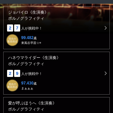
ジョバイロ《生演奏》
ポルノグラフィティ
2
7
人が挑戦中！
99.482
点
現在の
最高得点
東風谷早苗☆≡
ハネウマライダー《生演奏》
ポルノグラフィティ
2
9
人が挑戦中！
97.430
点
現在の
最高得点
まぁぁぁ
愛が呼ぶほうへ《生演奏》
ポルノグラフィティ