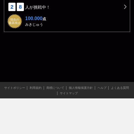
2
8
人が挑戦中！
100.000
点
現在の
最高得点
みきじゅう
サイトポリシー
利用規約
商標について
個人情報保護方針
ヘルプ
よくある質問
サイトマップ
当サイトのすべての文章や画像などの無断転載・引用を禁じま
す。
Copyright XING INC.All Rights Reserved.