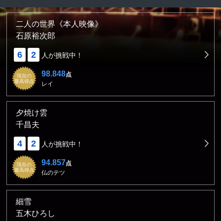
二人の世界《本人映像》
石原裕次郎
6
2
人が挑戦中！
98.848
点
現在の
最高得点
レイ
夕焼け雲
千昌夫
4
2
人が挑戦中！
94.857
点
現在の
最高得点
仏のテツ
細雪
五木ひろし