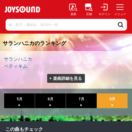
楽曲
店舗
ログイン
メニュー
サランハニカのランキング
サランハニカ
ペティキム
楽曲詳細を見る
5月
6月
7月
8月
該当データが見つかりませんでした。
この曲もチェック