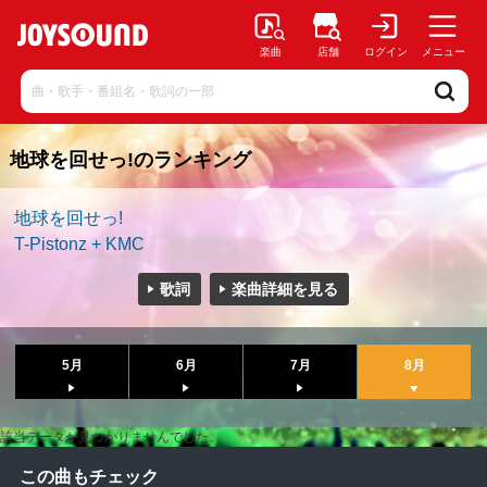
楽曲
店舗
ログイン
メニュー
地球を回せっ!のランキング
地球を回せっ!
T-Pistonz + KMC
歌詞
楽曲詳細を見る
5月
6月
7月
8月
該当データが見つかりませんでした。
この曲もチェック