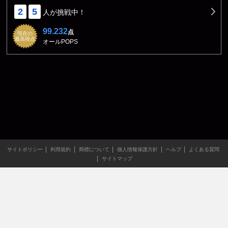
2
5
人が挑戦中！
99.232
点
現在の
最高得点
オールPOPS
サイトポリシー
利用規約
商標について
個人情報保護方針
ヘルプ
よくある質問
サイトマップ
当サイトのすべての文章や画像などの無断転載・引用を禁じま
す。
Copyright XING INC.All Rights Reserved.