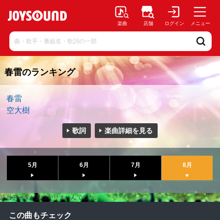
楽曲
店舗
ログイン
メニュー
春雷のランキング
春雷
空大樹
歌詞
楽曲詳細を見る
5月
6月
7月
8月
該当データが見つかりませんでした。
この曲もチェック