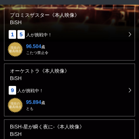
プロミスザスター《本人映像》
BiSH
1
5
人が挑戦中！
96.504
点
現在の
最高得点
こたつ禁止令
オーケストラ《本人映像》
BiSH
9
人が挑戦中！
95.894
点
現在の
最高得点
とも
BiSH-星が瞬く夜に-《本人映像》
BiSH