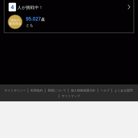
4
人が挑戦中！
95.027
点
現在の
最高得点
とも
サイトポリシー
利用規約
商標について
個人情報保護方針
ヘルプ
よくある質問
サイトマップ
当サイトのすべての文章や画像などの無断転載・引用を禁じま
す。
Copyright XING INC.All Rights Reserved.