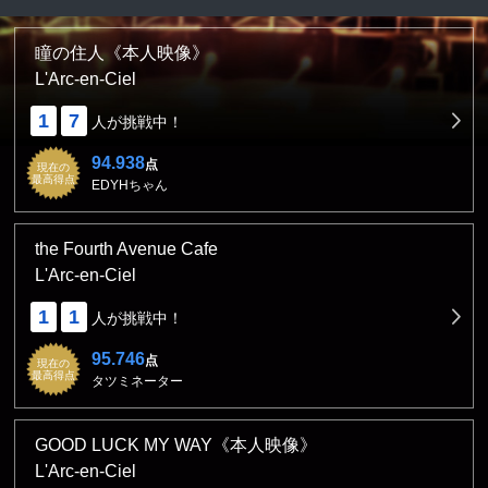
瞳の住人《本人映像》
L'Arc-en-Ciel
1
7
人が挑戦中！
94.938
点
現在の
最高得点
EDYHちゃん
the Fourth Avenue Cafe
L'Arc-en-Ciel
1
1
人が挑戦中！
95.746
点
現在の
最高得点
タツミネーター
GOOD LUCK MY WAY《本人映像》
L'Arc-en-Ciel