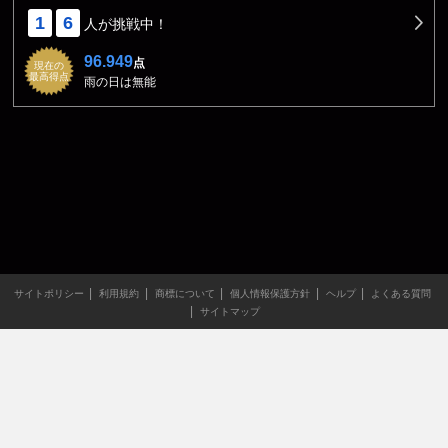
1
6
人が挑戦中！
96.949
点
現在の
最高得点
雨の日は無能
サイトポリシー
利用規約
商標について
個人情報保護方針
ヘルプ
よくある質問
サイトマップ
当サイトのすべての文章や画像などの無断転載・引用を禁じま
す。
Copyright XING INC.All Rights Reserved.