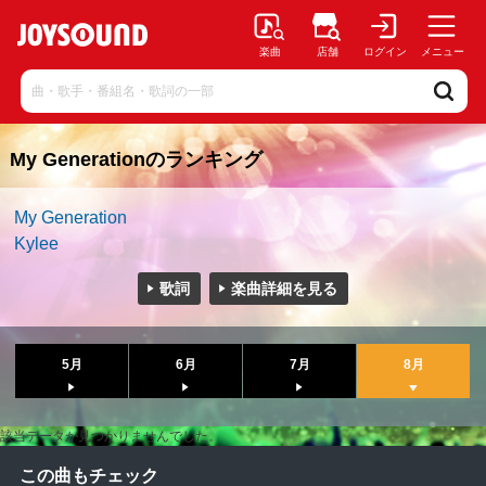
楽曲
店舗
ログイン
メニュー
My Generationのランキング
My Generation
Kylee
歌詞
楽曲詳細を見る
5月
6月
7月
8月
該当データが見つかりませんでした。
この曲もチェック