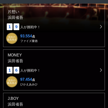
片想い
浜田省吾
1
9
人が挑戦中！
93.554
点
現在の
最高得点
ファイズ量徳
MONEY
浜田省吾
1
6
人が挑戦中！
97.454
点
現在の
最高得点
ひかえあみひ
J.BOY
浜田省吾