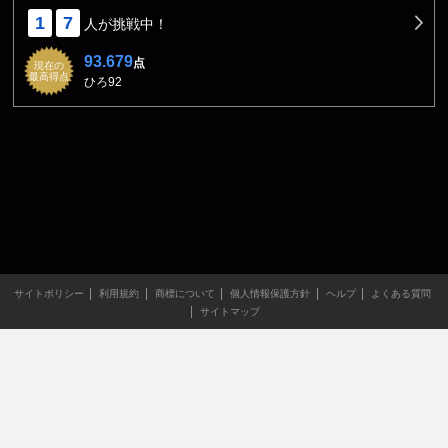
1
7
人が挑戦中！
93.679
点
現在の
最高得点
ひろ92
サイトポリシー
利用規約
商標について
個人情報保護方針
ヘルプ
よくある質問
サイトマップ
当サイトのすべての文章や画像などの無断転載・引用を禁じま
す。
Copyright XING INC.All Rights Reserved.