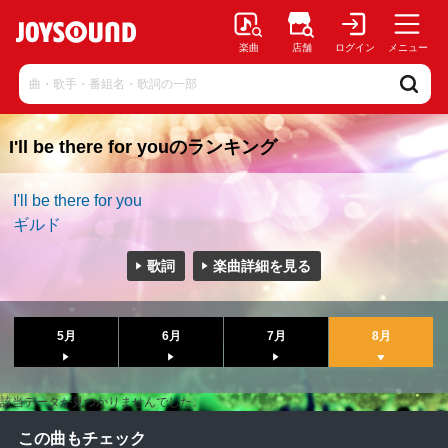
楽曲
店舗
ログイン
メニュー
I'll be there for youのランキング
I'll be there for you
ギルド
歌詞
楽曲詳細を見る
5月
6月
7月
8月
該当データが見つかりませんでした。
この曲もチェック