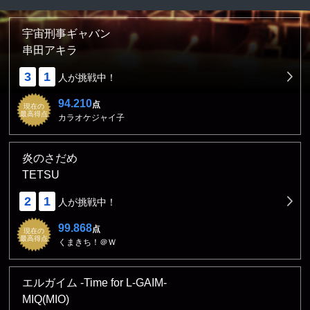
宇宙刑事ギャバン
串田アキラ
3
1
人が挑戦中！
94.210
点
現在の
最高得点
カラオケジャイ子
炎のさだめ
TETSU
2
1
人が挑戦中！
99.868
点
現在の
最高得点
くまきち！＠Ｗ
エルガイム -Time for L-GAIM-
MIQ(MIO)