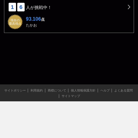
1
6
人が挑戦中！
93.106
点
現在の
最高得点
たかお
サイトポリシー
利用規約
商標について
個人情報保護方針
ヘルプ
よくある質問
サイトマップ
当サイトのすべての文章や画像などの無断転載・引用を禁じま
す。
Copyright XING INC.All Rights Reserved.