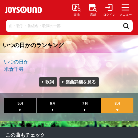
楽曲
店舗
ログイン
メニュー
いつの日かのランキング
いつの日か
米倉千尋
歌詞
楽曲詳細を見る
5月
6月
7月
8月
該当データが見つかりませんでした。
この曲もチェック