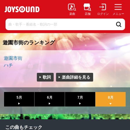
楽曲
店舗
ログイン
メニュー
遊園市街のランキング
遊園市街
ハチ
歌詞
楽曲詳細を見る
5月
6月
7月
8月
該当データが見つかりませんでした。
この曲もチェック