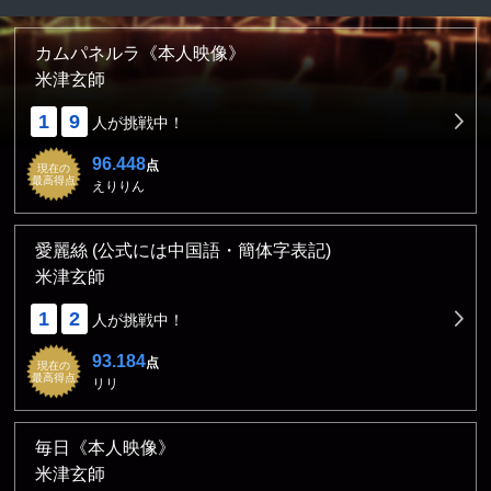
カムパネルラ《本人映像》
米津玄師
1
9
人が挑戦中！
96.448
点
現在の
最高得点
えりりん
愛麗絲 (公式には中国語・簡体字表記)
米津玄師
1
2
人が挑戦中！
93.184
点
現在の
最高得点
リリ
毎日《本人映像》
米津玄師