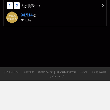
1
2
人が挑戦中！
94.514
点
現在の
最高得点
slnu_ny
サイトポリシー
利用規約
商標について
個人情報保護方針
ヘルプ
よくある質問
サイトマップ
当サイトのすべての文章や画像などの無断転載・引用を禁じま
す。
Copyright XING INC.All Rights Reserved.