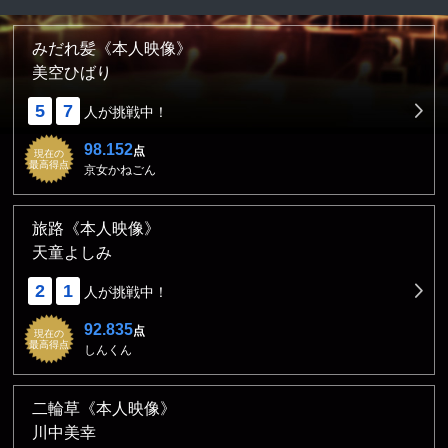
みだれ髪《本人映像》
美空ひばり
5
7
人が挑戦中！
98.152
点
現在の
最高得点
京女かねごん
旅路《本人映像》
天童よしみ
2
1
人が挑戦中！
92.835
点
現在の
最高得点
しんくん
二輪草《本人映像》
川中美幸