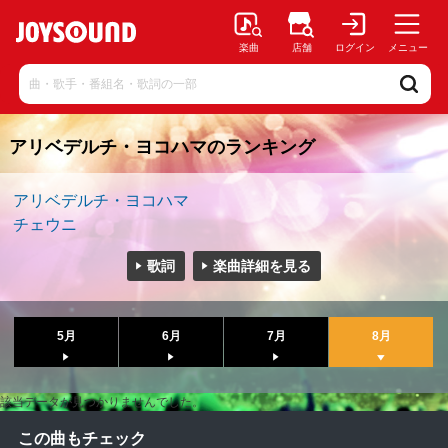
楽曲
店舗
ログイン
メニュー
アリベデルチ・ヨコハマのランキング
アリベデルチ・ヨコハマ
チェウニ
歌詞
楽曲詳細を見る
5月
6月
7月
8月
該当データが見つかりませんでした。
この曲もチェック