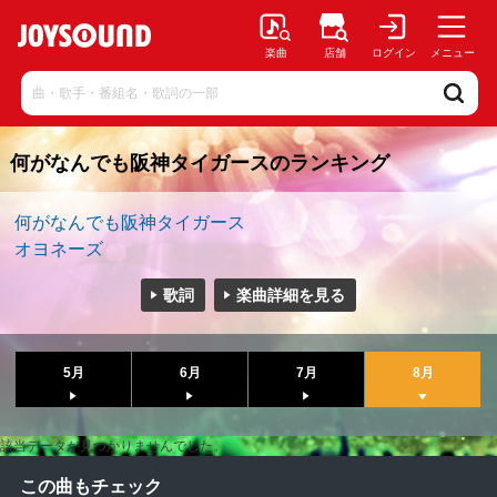
楽曲
店舗
ログイン
メニュー
何がなんでも阪神タイガースのランキング
何がなんでも阪神タイガース
オヨネーズ
歌詞
楽曲詳細を見る
5月
6月
7月
8月
該当データが見つかりませんでした。
この曲もチェック