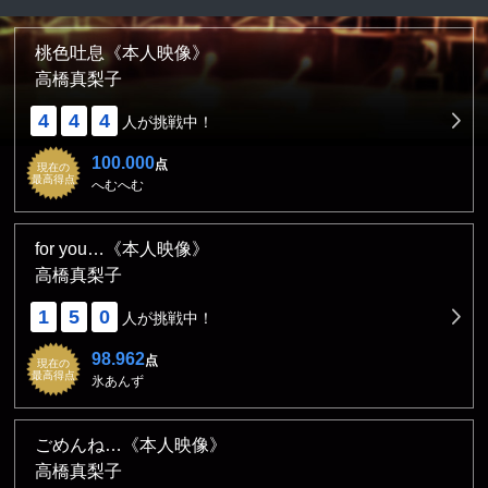
桃色吐息《本人映像》
高橋真梨子
4
4
4
人が挑戦中！
100.000
点
現在の
最高得点
へむへむ
for you…《本人映像》
高橋真梨子
1
5
0
人が挑戦中！
98.962
点
現在の
最高得点
氷あんず
ごめんね…《本人映像》
高橋真梨子