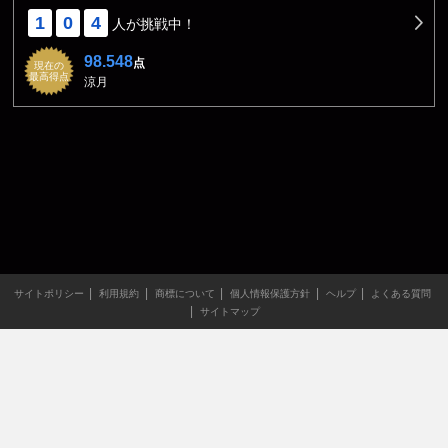
1
0
4
人が挑戦中！
98.548
点
現在の
最高得点
涼月
サイトポリシー
利用規約
商標について
個人情報保護方針
ヘルプ
よくある質問
サイトマップ
当サイトのすべての文章や画像などの無断転載・引用を禁じま
す。
Copyright XING INC.All Rights Reserved.