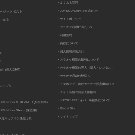
・よくある質問
・JOYSOUNDからのお知らせ
ュージックポスト
・サイトポリシー
中楽曲
・カラオケ利用に当たって
・利用規約
・商標について
・個人情報保護方針
ケ
・カラオケ機器の情報について
4
・カラオケ機器の導入（購入・レンタル）
itch (任天堂HP)
・カラオケ店舗の皆様へ
・スマホアプリ向けカラオケ採点機能SDK
ンアプリ
・ナイト店舗の開業支援情報
・JOYSOUNDライバー事務所について
UND for STREAMER (配信利用)
・Global Site
UND for Steam (家庭用)
・サイトマップ
D家庭用カラオケ機能比較