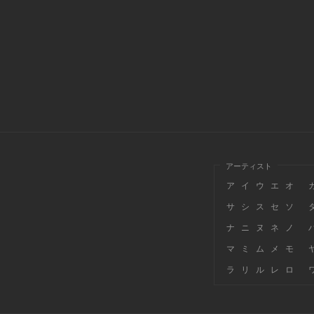
アーティスト
ア
イ
ウ
エ
オ
サ
シ
ス
セ
ソ
ナ
ニ
ヌ
ネ
ノ
マ
ミ
ム
メ
モ
ラ
リ
ル
レ
ロ