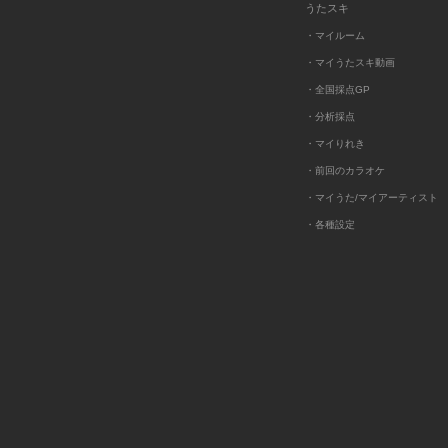
うたスキ
・マイルーム
・マイうたスキ動画
・全国採点GP
・分析採点
・マイりれき
・前回のカラオケ
・マイうた/マイアーティスト
・各種設定