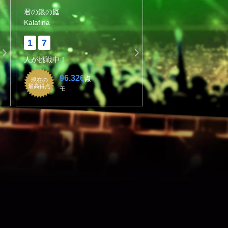
君の銀の庭
Kalafina
1
7
人が挑戦中！
96.326
点
現在の
最高得点
モ