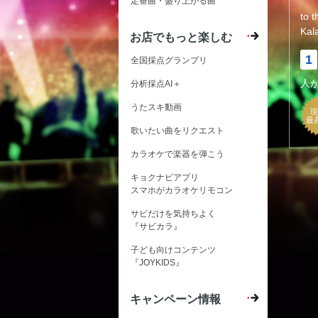
定番曲・盛り上がる曲
to 
Kal
お店でもっと楽しむ
1
全国採点グランプリ
人
分析採点AI＋
うたスキ動画
現
最
歌いたい曲をリクエスト
カラオケで楽器を弾こう
キョクナビアプリ
スマホがカラオケリモコン
サビだけを気持ちよく
『サビカラ』
子ども向けコンテンツ
『JOYKIDS』
キャンペーン情報