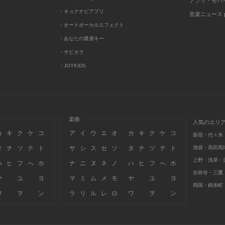
アプリ・モバ
・キョクナビアプリ
音楽ニュース po
・オートボーカルエフェクト
・あなたの最適キー
・サビカラ
・JOYKIDS
楽曲
人気のエリ
カ
キ
ク
ケ
コ
ア
イ
ウ
エ
オ
カ
キ
ク
ケ
コ
新宿・代々木
タ
チ
ツ
テ
ト
サ
シ
ス
セ
ソ
タ
チ
ツ
テ
ト
池袋・高田馬
上野・浅草・
ハ
ヒ
フ
へ
ホ
ナ
ニ
ヌ
ネ
ノ
ハ
ヒ
フ
へ
ホ
吉祥寺・三鷹
ヤ
ユ
ヨ
マ
ミ
ム
メ
モ
ヤ
ユ
ヨ
両国・錦糸町
ワ
ヲ
ン
ラ
リ
ル
レ
ロ
ワ
ヲ
ン