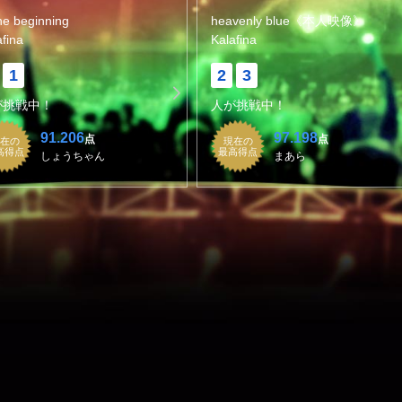
the beginning
heavenly blue《本人映像》
afina
Kalafina
1
2
3
が挑戦中！
人が挑戦中！
91.206
97.198
点
点
在の
現在の
高得点
最高得点
しょうちゃん
まあら