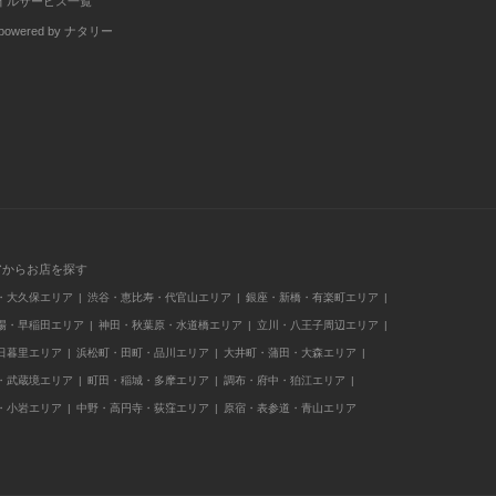
イルサービス一覧
wered by ナタリー
アからお店を探す
・大久保エリア
渋谷・恵比寿・代官山エリア
銀座・新橋・有楽町エリア
場・早稲田エリア
神田・秋葉原・水道橋エリア
立川・八王子周辺エリア
日暮里エリア
浜松町・田町・品川エリア
大井町・蒲田・大森エリア
・武蔵境エリア
町田・稲城・多摩エリア
調布・府中・狛江エリア
・小岩エリア
中野・高円寺・荻窪エリア
原宿・表参道・青山エリア