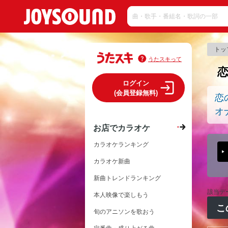
トッ
うたスキって
ログイン
(会員登録無料)
恋
オ
お店でカラオケ
カラオケランキング
カラオケ新曲
新曲トレンドランキング
該当デ
本人映像で楽しもう
こ
旬のアニソンを歌おう