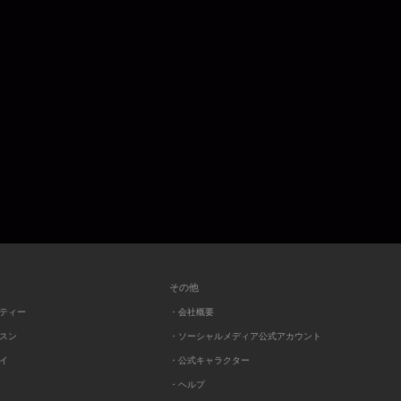
その他
ーティー
・会社概要
ッスン
・ソーシャルメディア公式アカウント
レイ
・公式キャラクター
・ヘルプ