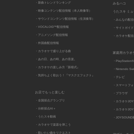
・新曲トレンドランキング
みるハコ
・映像コンテンツ配信情報（本人映像等）
うたスキ ミ
・サウンドコンテンツ配信情報（生演奏等）
・みんなの配信
・VOCALOID™配信情報
・サイトガイド
・アニメソング配信情報
・カラオケ配信
・外国曲配信情報
・カラオケで盛り上がる曲
家庭用カラオ
・あの日、あの時、あの音楽。
・PlayStation®
・カラオケの楽しみ方『新様式』
・Nintendo Sw
・気持ちよく歌おう！『マスクエフェクト』
・テレビ
・スマートフォ
お店でもっと楽しむ
・ブラウザ
・全国採点グランプリ
・カラオケJOYSO
・分析採点AI＋
・カラオケJOYSO
・うたスキ動画
・JOYSOUN
・カラオケで楽器を弾こう
・歌いたい曲をリクエスト