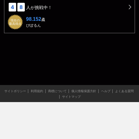
4
8
人が挑戦中！
98.152
点
現在の
最高得点
びぽるん
サイトポリシー
利用規約
商標について
個人情報保護方針
ヘルプ
よくある質問
サイトマップ
当サイトのすべての文章や画像などの無断転載・引用を禁じま
す。
Copyright XING INC.All Rights Reserved.