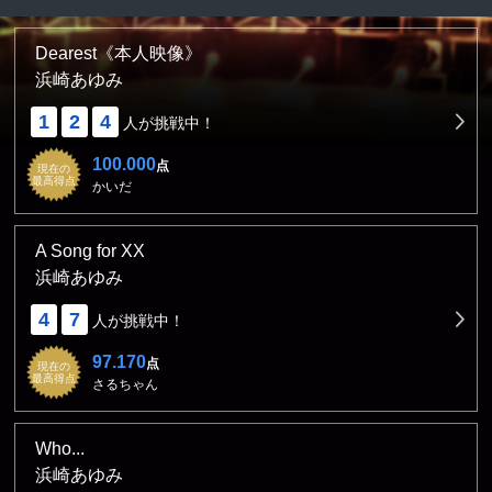
Dearest《本人映像》
浜崎あゆみ
1
2
4
人が挑戦中！
100.000
点
現在の
最高得点
かいだ
A Song for XX
浜崎あゆみ
4
7
人が挑戦中！
97.170
点
現在の
最高得点
さるちゃん
Who...
浜崎あゆみ