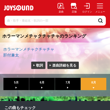
楽曲
店舗
ログイン
メニュー
ホラーマンメチャクチャチャのランキング
ホラーマンメチャクチャチャ
肝付兼太
歌詞
楽曲詳細を見る
5月
6月
7月
8月
該当データが見つかりませんでした。
この曲もチェック