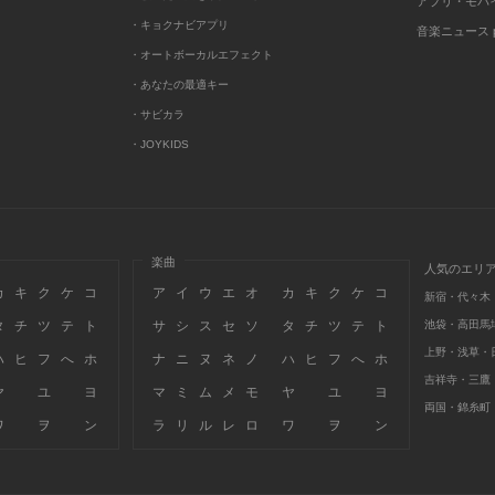
アプリ・モバ
・キョクナビアプリ
音楽ニュース po
・オートボーカルエフェクト
・あなたの最適キー
・サビカラ
・JOYKIDS
楽曲
人気のエリ
カ
キ
ク
ケ
コ
ア
イ
ウ
エ
オ
カ
キ
ク
ケ
コ
新宿・代々木
タ
チ
ツ
テ
ト
サ
シ
ス
セ
ソ
タ
チ
ツ
テ
ト
池袋・高田馬
上野・浅草・
ハ
ヒ
フ
へ
ホ
ナ
ニ
ヌ
ネ
ノ
ハ
ヒ
フ
へ
ホ
吉祥寺・三鷹
ヤ
ユ
ヨ
マ
ミ
ム
メ
モ
ヤ
ユ
ヨ
両国・錦糸町
ワ
ヲ
ン
ラ
リ
ル
レ
ロ
ワ
ヲ
ン