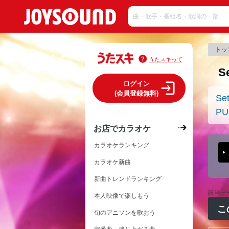
トッ
うたスキって
S
ログイン
(会員登録無料)
Se
PU
お店でカラオケ
カラオケランキング
カラオケ新曲
新曲トレンドランキング
該当デ
本人映像で楽しもう
こ
旬のアニソンを歌おう