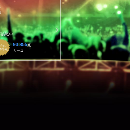
U
JU
が挑戦中！
93.855
点
在の
高得点
カーコ