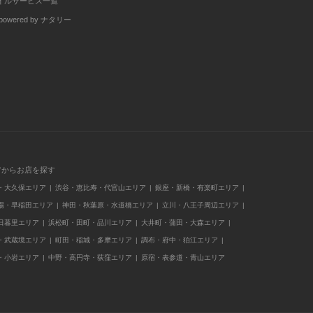
イルサービス一覧
wered by ナタリー
アからお店を探す
・大久保エリア
渋谷・恵比寿・代官山エリア
銀座・新橋・有楽町エリア
場・早稲田エリア
神田・秋葉原・水道橋エリア
立川・八王子周辺エリア
日暮里エリア
浜松町・田町・品川エリア
大井町・蒲田・大森エリア
・武蔵境エリア
町田・稲城・多摩エリア
調布・府中・狛江エリア
・小岩エリア
中野・高円寺・荻窪エリア
原宿・表参道・青山エリア