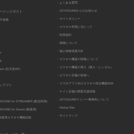
・よくある質問
・JOYSOUNDからのお知らせ
ュージックポスト
・サイトポリシー
中楽曲
・カラオケ利用に当たって
・利用規約
・商標について
・個人情報保護方針
ケ
・カラオケ機器の情報について
4
・カラオケ機器の導入（購入・レンタル）
itch (任天堂HP)
・カラオケ店舗の皆様へ
・スマホアプリ向けカラオケ採点機能SDK
ンアプリ
・ナイト店舗の開業支援情報
・JOYSOUNDライバー事務所について
UND for STREAMER (配信利用)
・Global Site
UND for Steam (家庭用)
・サイトマップ
D家庭用カラオケ機能比較