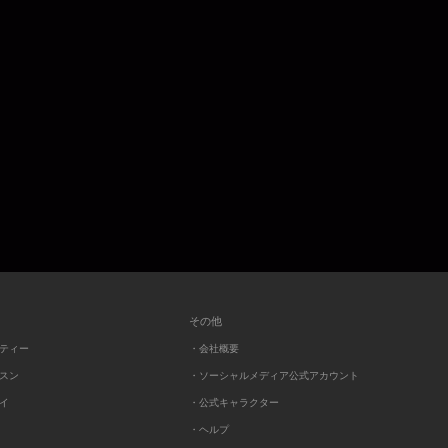
その他
ーティー
・会社概要
ッスン
・ソーシャルメディア公式アカウント
レイ
・公式キャラクター
・ヘルプ