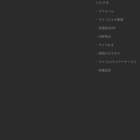
うたスキ
・マイルーム
・マイうたスキ動画
・全国採点GP
・分析採点
・マイりれき
・前回のカラオケ
・マイうた/マイアーティスト
・各種設定