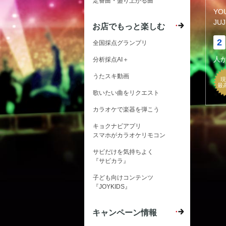
定番曲・盛り上がる曲
YO
JU
お店でもっと楽しむ
2
全国採点グランプリ
人
分析採点AI＋
うたスキ動画
現
最
歌いたい曲をリクエスト
カラオケで楽器を弾こう
キョクナビアプリ
スマホがカラオケリモコン
サビだけを気持ちよく
『サビカラ』
子ども向けコンテンツ
『JOYKIDS』
キャンペーン情報