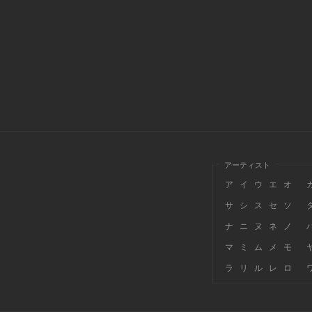
アーティスト
ア
イ
ウ
エ
オ
サ
シ
ス
セ
ソ
ナ
ニ
ヌ
ネ
ノ
マ
ミ
ム
メ
モ
ラ
リ
ル
レ
ロ