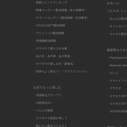
・新曲トレンドランキング
みるハコ
・映像コンテンツ配信情報（本人映像等）
うたスキ ミ
・サウンドコンテンツ配信情報（生演奏等）
・みんなの配信
・VOCALOID™配信情報
・サイトガイド
・アニメソング配信情報
・カラオケ配信
・外国曲配信情報
・カラオケで盛り上がる曲
家庭用カラオ
・あの日、あの時、あの音楽。
・PlayStation®
・カラオケの楽しみ方『新様式』
・Nintendo Sw
・気持ちよく歌おう！『マスクエフェクト』
・テレビ
・スマートフォ
お店でもっと楽しむ
・ブラウザ
・全国採点グランプリ
・カラオケJOYSO
・分析採点AI＋
・カラオケJOYSO
・うたスキ動画
・JOYSOUN
・カラオケで楽器を弾こう
・歌いたい曲をリクエスト