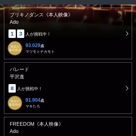
ブリキノダンス《本人映像》
Ado
1
3
人が挑戦中！
93.029
点
現在の
最高得点
マツモトナカモト
パレード
平沢進
8
人が挑戦中！
91.904
点
現在の
最高得点
マキたろ
FREEDOM《本人映像》
Ado