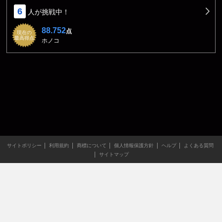
6
人が挑戦中！
88.752
点
現在の
最高得点
ホノコ
サイトポリシー
利用規約
商標について
個人情報保護方針
ヘルプ
よくある質問
サイトマップ
当サイトのすべての文章や画像などの無断転載・引用を禁じま
す。
Copyright XING INC.All Rights Reserved.