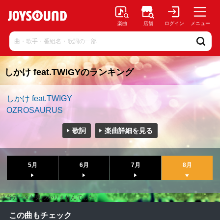
楽曲
店舗
ログイン
メニュー
しかけ feat.TWIGYのランキング
しかけ feat.TWIGY
OZROSAURUS
歌詞
楽曲詳細を見る
5月
6月
7月
8月
該当データが見つかりませんでした。
この曲もチェック