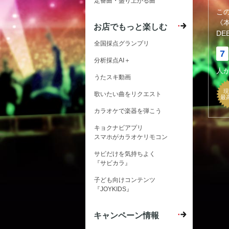
定番曲・盛り上がる曲
こ
《
お店でもっと楽しむ
DE
全国採点グランプリ
7
分析採点AI＋
人
うたスキ動画
現
歌いたい曲をリクエスト
最
カラオケで楽器を弾こう
キョクナビアプリ
スマホがカラオケリモコン
サビだけを気持ちよく
『サビカラ』
子ども向けコンテンツ
『JOYKIDS』
キャンペーン情報