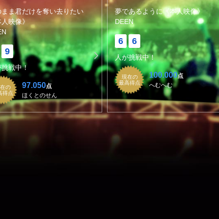
のまま君だけを奪い去りたい
夢であるように《本人映像》
本人映像》
DEEN
EN
6
6
9
人が挑戦中！
が挑戦中！
100.000
点
現在の
最高得点
97.050
へむへむ
点
在の
高得点
ほくとのせん