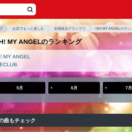
プ
お店でもっと楽しむ
全国採点グランプリ
OH! MY ANGELのラ
H! MY ANGELのランキング
! MY ANGEL
米CLUB
5月
6月
7月
ータが見つかりませんでした。
の曲もチェック