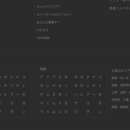
アプリ・モバ
・キョクナビアプリ
音楽ニュース po
・オートボーカルエフェクト
・あなたの最適キー
・サビカラ
・JOYKIDS
楽曲
人気のエリ
カ
キ
ク
ケ
コ
ア
イ
ウ
エ
オ
カ
キ
ク
ケ
コ
新宿・代々木
タ
チ
ツ
テ
ト
サ
シ
ス
セ
ソ
タ
チ
ツ
テ
ト
池袋・高田馬
上野・浅草・
ハ
ヒ
フ
へ
ホ
ナ
ニ
ヌ
ネ
ノ
ハ
ヒ
フ
へ
ホ
吉祥寺・三鷹
ヤ
ユ
ヨ
マ
ミ
ム
メ
モ
ヤ
ユ
ヨ
両国・錦糸町
ワ
ヲ
ン
ラ
リ
ル
レ
ロ
ワ
ヲ
ン