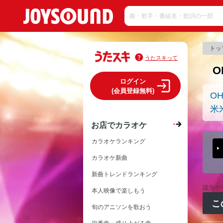
トッ
うたスキって
O
ログイン
(会員登録無料)
OH
米
お店でカラオケ
カラオケランキング
カラオケ新曲
新曲トレンドランキング
該当デ
本人映像で楽しもう
こ
旬のアニソンを歌おう