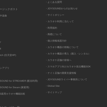
・よくある質問
・JOYSOUNDからのお知らせ
ュージックポスト
・サイトポリシー
中楽曲
・カラオケ利用に当たって
・利用規約
・商標について
・個人情報保護方針
ケ
・カラオケ機器の情報について
4
・カラオケ機器の導入（購入・レンタル）
itch (任天堂HP)
・カラオケ店舗の皆様へ
・スマホアプリ向けカラオケ採点機能SDK
ンアプリ
・ナイト店舗の開業支援情報
・JOYSOUNDライバー事務所について
UND for STREAMER (配信利用)
・Global Site
UND for Steam (家庭用)
・サイトマップ
D家庭用カラオケ機能比較