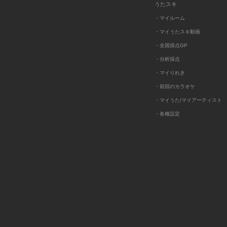
うたスキ
・マイルーム
・マイうたスキ動画
・全国採点GP
・分析採点
・マイりれき
・前回のカラオケ
・マイうた/マイアーティスト
・各種設定