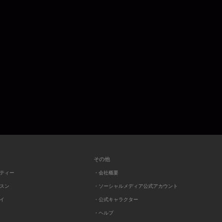
その他
ーティー
・会社概要
ッスン
・ソーシャルメディア公式アカウント
レイ
・公式キャラクター
・ヘルプ