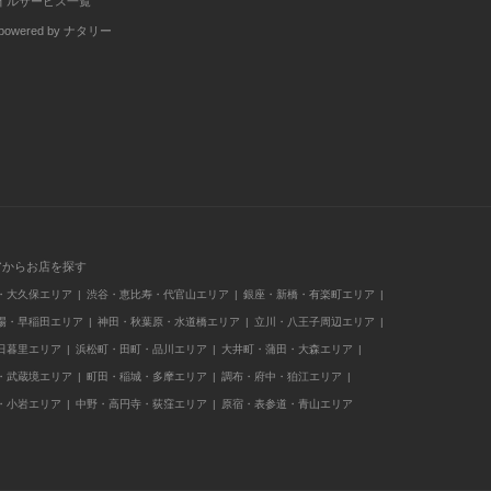
イルサービス一覧
wered by ナタリー
アからお店を探す
・大久保エリア
渋谷・恵比寿・代官山エリア
銀座・新橋・有楽町エリア
場・早稲田エリア
神田・秋葉原・水道橋エリア
立川・八王子周辺エリア
日暮里エリア
浜松町・田町・品川エリア
大井町・蒲田・大森エリア
・武蔵境エリア
町田・稲城・多摩エリア
調布・府中・狛江エリア
・小岩エリア
中野・高円寺・荻窪エリア
原宿・表参道・青山エリア