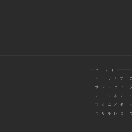
アーティスト
ア
イ
ウ
エ
オ
サ
シ
ス
セ
ソ
ナ
ニ
ヌ
ネ
ノ
マ
ミ
ム
メ
モ
ラ
リ
ル
レ
ロ