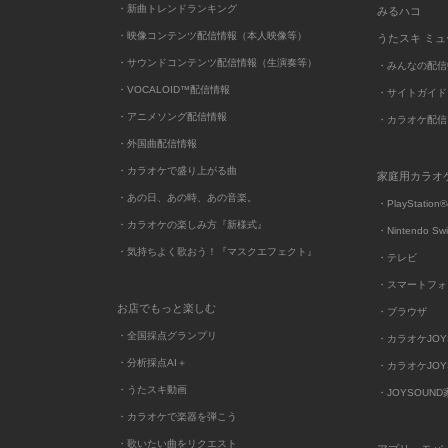
・新曲トレンドランキング
みるハコ
・映像コンテンツ配信情報（本人映像等）
うたスキ ミ
・サウンドコンテンツ配信情報（生演奏等）
・みんなの配信
・VOCALOID™配信情報
・サイトガイド
・アニメソング配信情報
・カラオケ配信
・外国曲配信情報
・カラオケで盛り上がる曲
家庭用カラオ
・あの日、あの時、あの音楽。
・PlayStation®
・カラオケの楽しみ方『新様式』
・Nintendo Sw
・気持ちよく歌おう！『マスクエフェクト』
・テレビ
・スマートフォ
お店でもっと楽しむ
・ブラウザ
・全国採点グランプリ
・カラオケJOYSO
・分析採点AI＋
・カラオケJOYSO
・うたスキ動画
・JOYSOUN
・カラオケで楽器を弾こう
・歌いたい曲をリクエスト