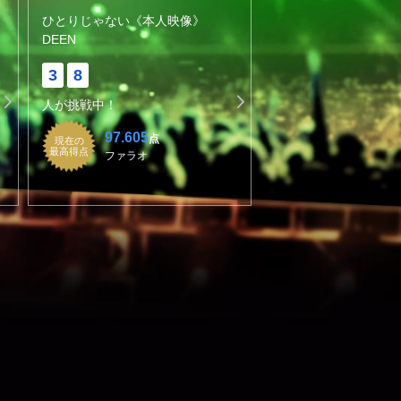
ひとりじゃない《本人映像》
DEEN
3
8
人が挑戦中！
97.605
点
現在の
最高得点
ファラオ