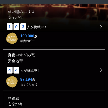
碧い瞳のエリス
安全地帯
1
0
3
人が挑戦中！
100.000
点
現在の
最高得点
稲妻のピー
真夜中すぎの恋
安全地帯
4
4
人が挑戦中！
97.194
点
現在の
最高得点
ちょうしゅう
熱視線
安全地帯