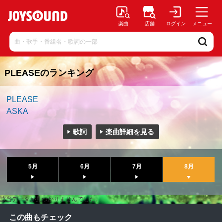
楽曲
店舗
ログイン
メニュー
PLEASEのランキング
PLEASE
ASKA
歌詞
楽曲詳細を見る
5月
6月
7月
8月
該当データが見つかりませんでした。
この曲もチェック