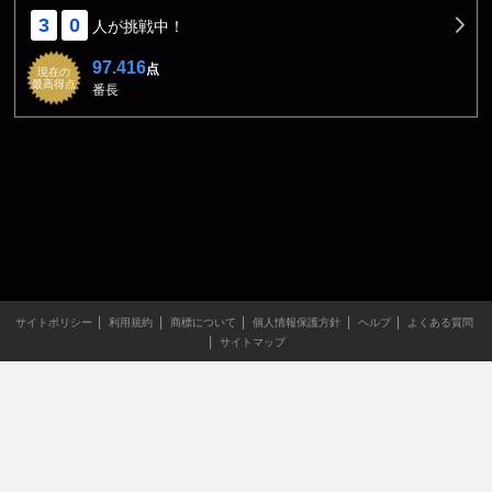
3
0
人が挑戦中！
97.416
点
現在の
最高得点
番長
サイトポリシー
利用規約
商標について
個人情報保護方針
ヘルプ
よくある質問
サイトマップ
当サイトのすべての文章や画像などの無断転載・引用を禁じま
す。
Copyright XING INC.All Rights Reserved.