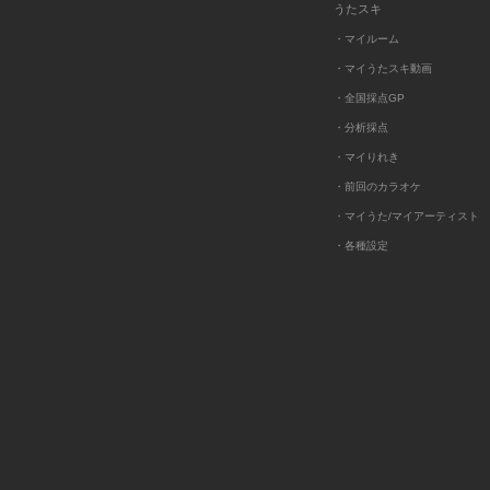
うたスキ
・マイルーム
・マイうたスキ動画
・全国採点GP
・分析採点
・マイりれき
・前回のカラオケ
・マイうた/マイアーティスト
・各種設定