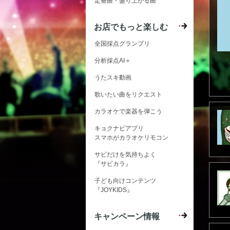
定番曲・盛り上がる曲
お店でもっと楽しむ
全国採点グランプリ
分析採点AI＋
うたスキ動画
歌いたい曲をリクエスト
カラオケで楽器を弾こう
キョクナビアプリ
スマホがカラオケリモコン
サビだけを気持ちよく
『サビカラ』
子ども向けコンテンツ
『JOYKIDS』
キャンペーン情報