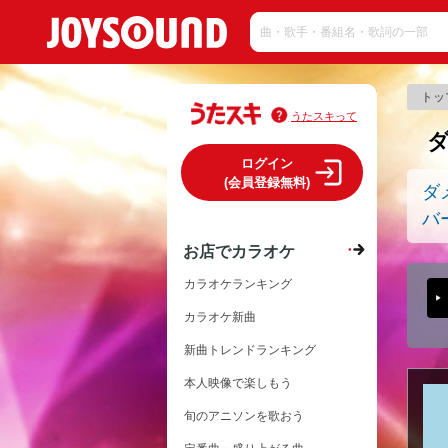
トッ
うたスキって
ログイン
(会員登録無料)
ダ
バ
お店でカラオケ
カラオケランキング
カラオケ新曲
新曲トレンドランキング
本人映像で楽しもう
旬のアニソンを歌おう