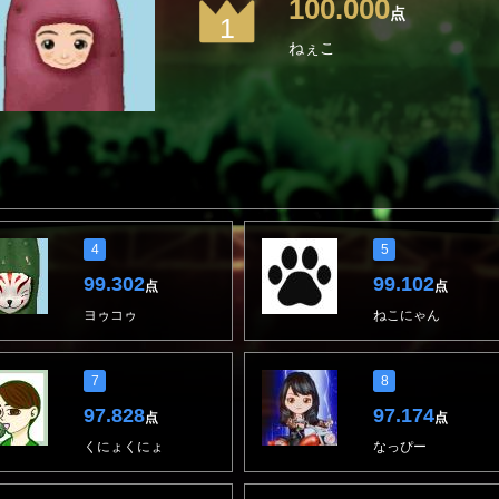
100.000
点
1
ねぇこ
4
5
99.302
99.102
点
点
ヨゥコゥ
ねこにゃん
7
8
97.828
97.174
点
点
くにょくにょ
なっぴー