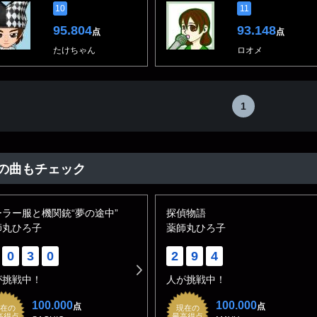
10
11
95.804
93.148
点
点
たけちゃん
ロオメ
1
の曲もチェック
ーラー服と機関銃“夢の途中”
探偵物語
師丸ひろ子
薬師丸ひろ子
0
3
0
2
9
4
が挑戦中！
人が挑戦中！
100.000
100.000
点
点
在の
現在の
高得点
最高得点