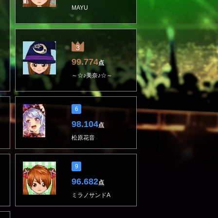
MAYU
3
99.774
点
～☆♪美奈♪☆～
6
98.104
点
松原花音
9
96.682
点
ミラノサンドA