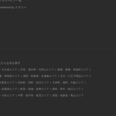
イルサービス一覧
wered by ナタリー
アからお店を探す
・大久保エリア
渋谷・恵比寿・代官山エリア
銀座・新橋・有楽町エリア
場・早稲田エリア
神田・秋葉原・水道橋エリア
立川・八王子周辺エリア
日暮里エリア
浜松町・田町・品川エリア
大井町・蒲田・大森エリア
・武蔵境エリア
町田・稲城・多摩エリア
調布・府中・狛江エリア
・小岩エリア
中野・高円寺・荻窪エリア
原宿・表参道・青山エリア