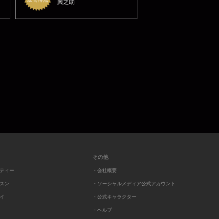
興之助
その他
ーティー
・会社概要
ッスン
・ソーシャルメディア公式アカウント
レイ
・公式キャラクター
・ヘルプ