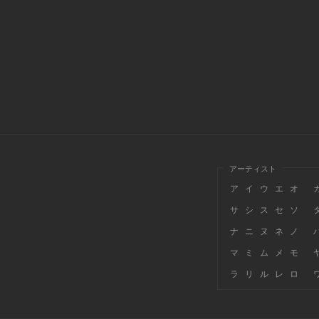
アーティスト
ア
イ
ウ
エ
オ
サ
シ
ス
セ
ソ
ナ
ニ
ヌ
ネ
ノ
マ
ミ
ム
メ
モ
ラ
リ
ル
レ
ロ