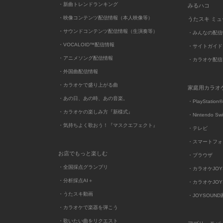
・新曲トレンドランキング
みるハコ
・映像コンテンツ配信情報（本人映像等）
うたスキ ミ
・サウンドコンテンツ配信情報（生演奏等）
・みんなの配信
・VOCALOID™配信情報
・サイトガイド
・アニメソング配信情報
・カラオケ配信
・外国曲配信情報
・カラオケで盛り上がる曲
家庭用カラオ
・あの日、あの時、あの音楽。
・PlayStation®
・カラオケの楽しみ方『新様式』
・Nintendo Sw
・気持ちよく歌おう！『マスクエフェクト』
・テレビ
・スマートフォ
お店でもっと楽しむ
・ブラウザ
・全国採点グランプリ
・カラオケJOYSO
・分析採点AI＋
・カラオケJOYSO
・うたスキ動画
・JOYSOUN
・カラオケで楽器を弾こう
・歌いたい曲をリクエスト