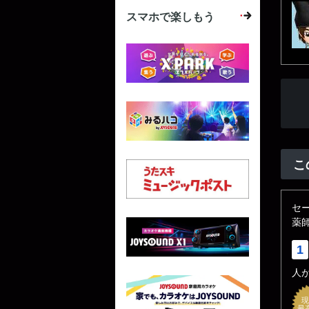
スマホで楽しもう
こ
セ
薬
1
人
現
最