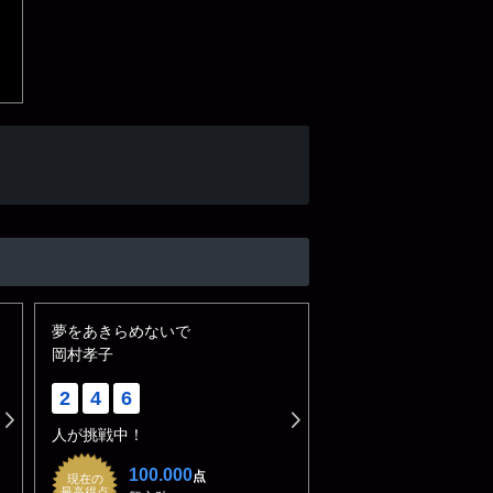
夢をあきらめないで
岡村孝子
2
4
6
人が挑戦中！
100.000
点
現在の
最高得点