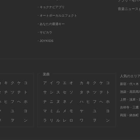
アプリ・モバ
・キョクナビアプリ
音楽ニュース po
・オートボーカルエフェクト
・あなたの最適キー
・サビカラ
・JOYKIDS
楽曲
人気のエリ
カ
キ
ク
ケ
コ
ア
イ
ウ
エ
オ
カ
キ
ク
ケ
コ
新宿・代々木
タ
チ
ツ
テ
ト
サ
シ
ス
セ
ソ
タ
チ
ツ
テ
ト
池袋・高田馬
上野・浅草・
ハ
ヒ
フ
へ
ホ
ナ
ニ
ヌ
ネ
ノ
ハ
ヒ
フ
へ
ホ
吉祥寺・三鷹
ヤ
ユ
ヨ
マ
ミ
ム
メ
モ
ヤ
ユ
ヨ
両国・錦糸町
ワ
ヲ
ン
ラ
リ
ル
レ
ロ
ワ
ヲ
ン