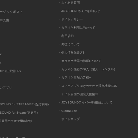
・よくある質問
・JOYSOUNDからのお知らせ
ュージックポスト
・サイトポリシー
中楽曲
・カラオケ利用に当たって
・利用規約
・商標について
・個人情報保護方針
ケ
・カラオケ機器の情報について
4
・カラオケ機器の導入（購入・レンタル）
itch (任天堂HP)
・カラオケ店舗の皆様へ
・スマホアプリ向けカラオケ採点機能SDK
ンアプリ
・ナイト店舗の開業支援情報
・JOYSOUNDライバー事務所について
UND for STREAMER (配信利用)
・Global Site
UND for Steam (家庭用)
・サイトマップ
D家庭用カラオケ機能比較