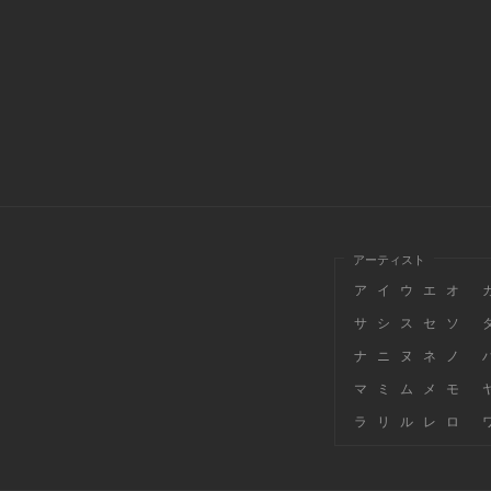
アーティスト
ア
イ
ウ
エ
オ
サ
シ
ス
セ
ソ
ナ
ニ
ヌ
ネ
ノ
マ
ミ
ム
メ
モ
ラ
リ
ル
レ
ロ