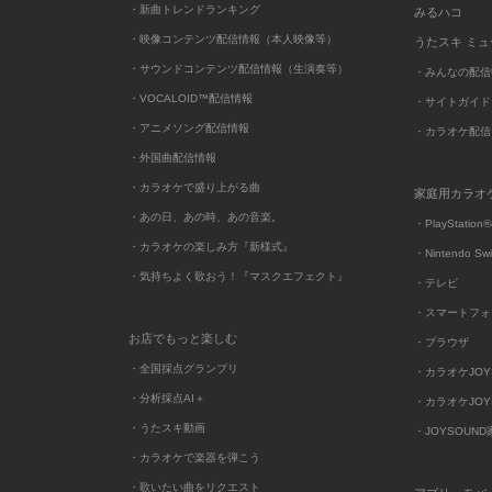
・新曲トレンドランキング
みるハコ
・映像コンテンツ配信情報（本人映像等）
うたスキ ミ
・サウンドコンテンツ配信情報（生演奏等）
・みんなの配信
・VOCALOID™配信情報
・サイトガイド
・アニメソング配信情報
・カラオケ配信
・外国曲配信情報
・カラオケで盛り上がる曲
家庭用カラオ
・あの日、あの時、あの音楽。
・PlayStation®
・カラオケの楽しみ方『新様式』
・Nintendo Sw
・気持ちよく歌おう！『マスクエフェクト』
・テレビ
・スマートフォ
お店でもっと楽しむ
・ブラウザ
・全国採点グランプリ
・カラオケJOYSO
・分析採点AI＋
・カラオケJOYSO
・うたスキ動画
・JOYSOUN
・カラオケで楽器を弾こう
・歌いたい曲をリクエスト