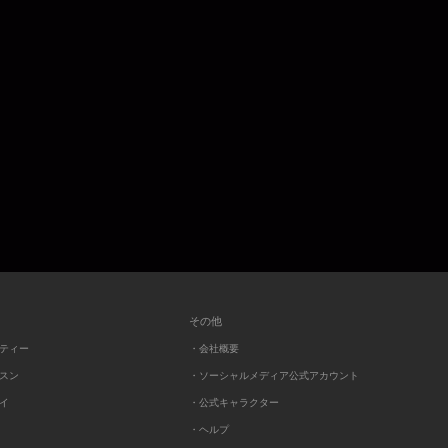
その他
ーティー
・会社概要
ッスン
・ソーシャルメディア公式アカウント
レイ
・公式キャラクター
・ヘルプ