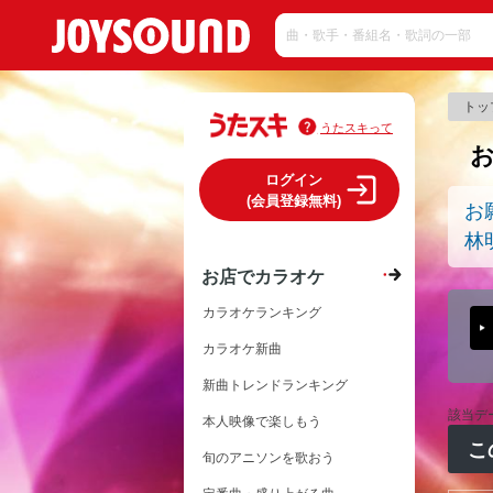
トッ
うたスキって
ログイン
(会員登録無料)
お
林
お店でカラオケ
カラオケランキング
カラオケ新曲
新曲トレンドランキング
該当デ
本人映像で楽しもう
こ
旬のアニソンを歌おう