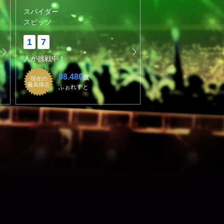
スパイダー
スピッツ
1
7
人が挑戦中！
98.480
点
現在の
最高得点
ふぉれすと