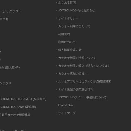
・よくある質問
・JOYSOUNDからのお知らせ
ュージックポスト
・サイトポリシー
中楽曲
・カラオケ利用に当たって
・利用規約
・商標について
・個人情報保護方針
ケ
・カラオケ機器の情報について
4
・カラオケ機器の導入（購入・レンタル）
itch (任天堂HP)
・カラオケ店舗の皆様へ
・スマホアプリ向けカラオケ採点機能SDK
ンアプリ
・ナイト店舗の開業支援情報
・JOYSOUNDライバー事務所について
UND for STREAMER (配信利用)
・Global Site
UND for Steam (家庭用)
・サイトマップ
D家庭用カラオケ機能比較