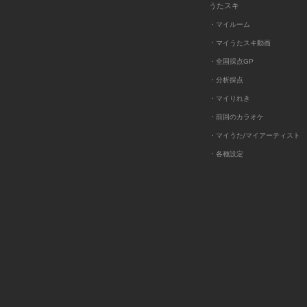
うたスキ
・マイルーム
・マイうたスキ動画
・全国採点GP
・分析採点
・マイりれき
・前回のカラオケ
・マイうた/マイアーティスト
・各種設定