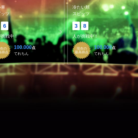
い車
冷たい頬
ピッツ
スピッツ
6
3
8
が挑戦中！
人が挑戦中！
100.000
100.000
点
点
在の
現在の
高得点
最高得点
てれちん
てれちん