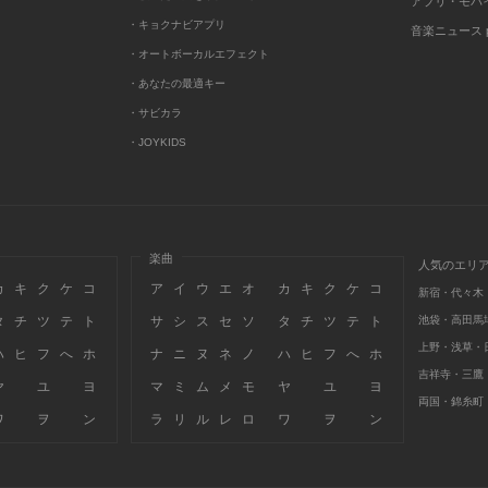
アプリ・モバ
・キョクナビアプリ
音楽ニュース po
・オートボーカルエフェクト
・あなたの最適キー
・サビカラ
・JOYKIDS
楽曲
人気のエリ
カ
キ
ク
ケ
コ
ア
イ
ウ
エ
オ
カ
キ
ク
ケ
コ
新宿・代々木
タ
チ
ツ
テ
ト
サ
シ
ス
セ
ソ
タ
チ
ツ
テ
ト
池袋・高田馬
上野・浅草・
ハ
ヒ
フ
へ
ホ
ナ
ニ
ヌ
ネ
ノ
ハ
ヒ
フ
へ
ホ
吉祥寺・三鷹
ヤ
ユ
ヨ
マ
ミ
ム
メ
モ
ヤ
ユ
ヨ
両国・錦糸町
ワ
ヲ
ン
ラ
リ
ル
レ
ロ
ワ
ヲ
ン