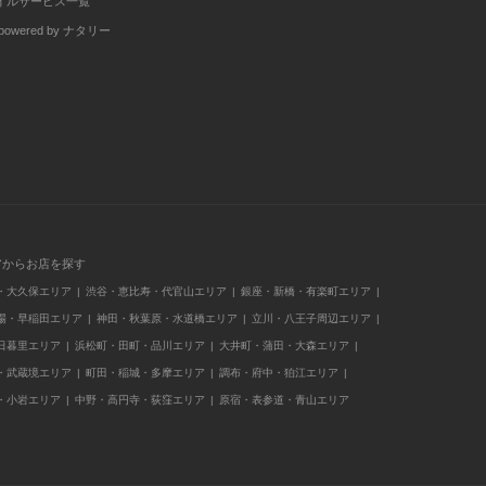
イルサービス一覧
wered by ナタリー
アからお店を探す
・大久保エリア
渋谷・恵比寿・代官山エリア
銀座・新橋・有楽町エリア
場・早稲田エリア
神田・秋葉原・水道橋エリア
立川・八王子周辺エリア
日暮里エリア
浜松町・田町・品川エリア
大井町・蒲田・大森エリア
・武蔵境エリア
町田・稲城・多摩エリア
調布・府中・狛江エリア
・小岩エリア
中野・高円寺・荻窪エリア
原宿・表参道・青山エリア