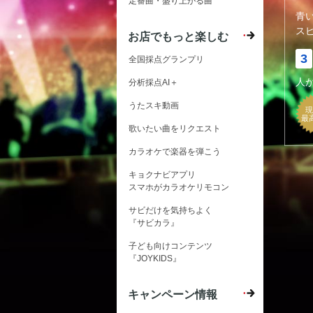
定番曲・盛り上がる曲
青
ス
お店でもっと楽しむ
3
全国採点グランプリ
人
分析採点AI＋
うたスキ動画
現
最
歌いたい曲をリクエスト
カラオケで楽器を弾こう
キョクナビアプリ
スマホがカラオケリモコン
サビだけを気持ちよく
『サビカラ』
子ども向けコンテンツ
『JOYKIDS』
キャンペーン情報