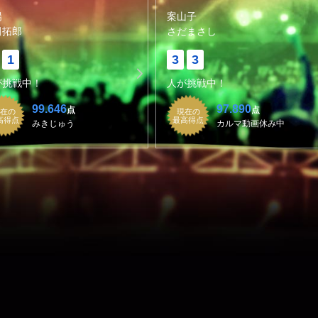
陽
案山子
田拓郎
さだまさし
1
3
3
が挑戦中！
人が挑戦中！
99.646
97.890
点
点
在の
現在の
高得点
最高得点
みきじゅう
カルマ動画休み中