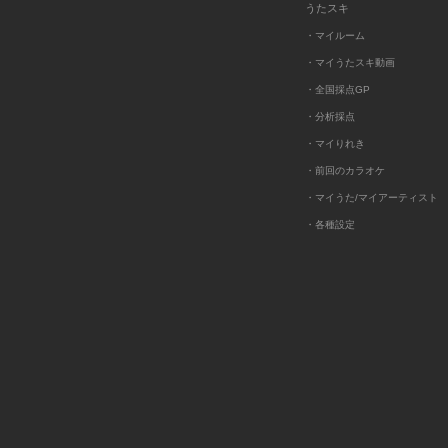
うたスキ
・マイルーム
・マイうたスキ動画
・全国採点GP
・分析採点
・マイりれき
・前回のカラオケ
・マイうた/マイアーティスト
・各種設定