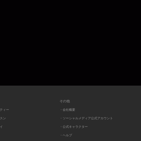
その他
ーティー
・会社概要
ッスン
・ソーシャルメディア公式アカウント
レイ
・公式キャラクター
・ヘルプ