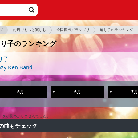
プ
お店でもっと楽しむ
全国採点グランプリ
踊り子のランキング
踊り子のランキング
り子
azy Ken Band
5月
6月
7月
ータが見つかりませんでした。
の曲もチェック