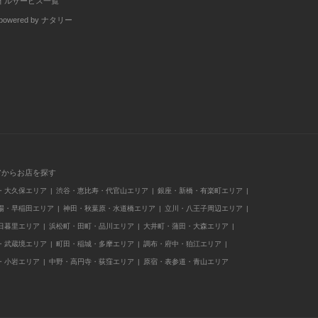
イルサービス一覧
wered by ナタリー
アからお店を探す
・大久保エリア
渋谷・恵比寿・代官山エリア
銀座・新橋・有楽町エリア
場・早稲田エリア
神田・秋葉原・水道橋エリア
立川・八王子周辺エリア
日暮里エリア
浜松町・田町・品川エリア
大井町・蒲田・大森エリア
・武蔵境エリア
町田・稲城・多摩エリア
調布・府中・狛江エリア
・小岩エリア
中野・高円寺・荻窪エリア
原宿・表参道・青山エリア