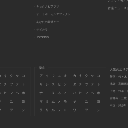
アプリ・モバ
・キョクナビアプリ
音楽ニュース po
・オートボーカルエフェクト
・あなたの最適キー
・サビカラ
・JOYKIDS
楽曲
人気のエリ
カ
キ
ク
ケ
コ
ア
イ
ウ
エ
オ
カ
キ
ク
ケ
コ
新宿・代々木
タ
チ
ツ
テ
ト
サ
シ
ス
セ
ソ
タ
チ
ツ
テ
ト
池袋・高田馬
上野・浅草・
ハ
ヒ
フ
へ
ホ
ナ
ニ
ヌ
ネ
ノ
ハ
ヒ
フ
へ
ホ
吉祥寺・三鷹
ヤ
ユ
ヨ
マ
ミ
ム
メ
モ
ヤ
ユ
ヨ
両国・錦糸町
ワ
ヲ
ン
ラ
リ
ル
レ
ロ
ワ
ヲ
ン