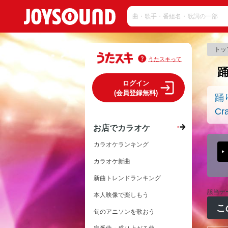
トッ
うたスキって
ログイン
(会員登録無料)
踊
Cr
お店でカラオケ
カラオケランキング
カラオケ新曲
新曲トレンドランキング
該当デ
本人映像で楽しもう
こ
旬のアニソンを歌おう