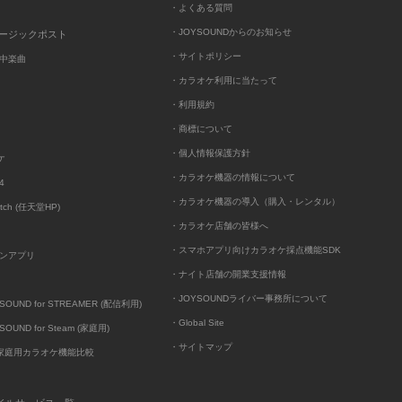
・よくある質問
・JOYSOUNDからのお知らせ
ュージックポスト
・サイトポリシー
中楽曲
・カラオケ利用に当たって
・利用規約
・商標について
・個人情報保護方針
ケ
・カラオケ機器の情報について
4
・カラオケ機器の導入（購入・レンタル）
itch (任天堂HP)
・カラオケ店舗の皆様へ
・スマホアプリ向けカラオケ採点機能SDK
ンアプリ
・ナイト店舗の開業支援情報
・JOYSOUNDライバー事務所について
UND for STREAMER (配信利用)
・Global Site
UND for Steam (家庭用)
・サイトマップ
D家庭用カラオケ機能比較