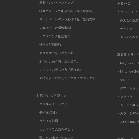
・新曲トレンドランキング
みるハコ
・映像コンテンツ配信情報（本人映像等）
うたスキ ミ
・サウンドコンテンツ配信情報（生演奏等）
・みんなの配信
・VOCALOID™配信情報
・サイトガイド
・アニメソング配信情報
・カラオケ配信
・外国曲配信情報
・カラオケで盛り上がる曲
家庭用カラオ
・あの日、あの時、あの音楽。
・PlayStation®
・カラオケの楽しみ方『新様式』
・Nintendo Sw
・気持ちよく歌おう！『マスクエフェクト』
・テレビ
・スマートフォ
お店でもっと楽しむ
・ブラウザ
・全国採点グランプリ
・カラオケJOYSO
・分析採点AI＋
・カラオケJOYSO
・うたスキ動画
・JOYSOUN
・カラオケで楽器を弾こう
・歌いたい曲をリクエスト