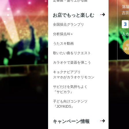
定番曲・盛り上がる曲
落
吉
お店でもっと楽しむ
3
全国採点グランプリ
人
分析採点AI＋
うたスキ動画
現
最
歌いたい曲をリクエスト
カラオケで楽器を弾こう
キョクナビアプリ
スマホがカラオケリモコン
サビだけを気持ちよく
『サビカラ』
子ども向けコンテンツ
『JOYKIDS』
キャンペーン情報