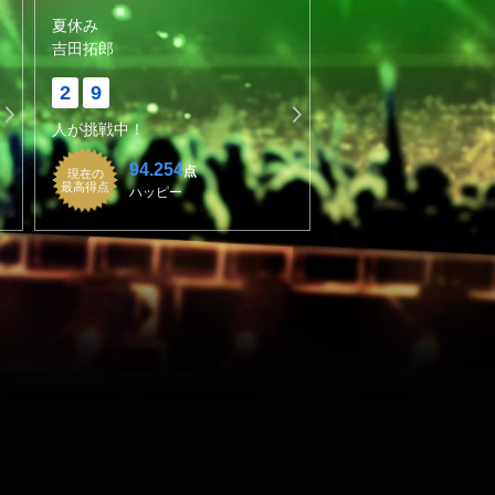
夏休み
吉田拓郎
2
9
人が挑戦中！
94.254
点
現在の
最高得点
ハッピー