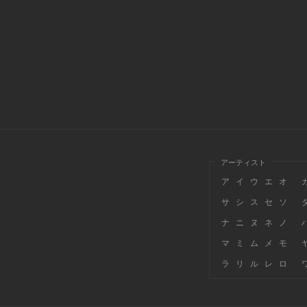
アーティスト
ア
イ
ウ
エ
オ
サ
シ
ス
セ
ソ
ナ
ニ
ヌ
ネ
ノ
マ
ミ
ム
メ
モ
ラ
リ
ル
レ
ロ