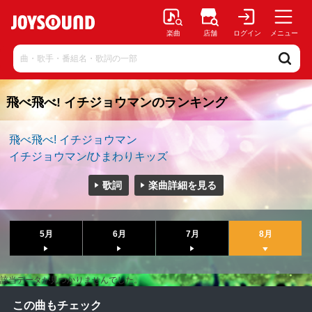
楽曲
店舗
ログイン
メニュー
飛べ飛べ! イチジョウマンのランキング
飛べ飛べ! イチジョウマン
イチジョウマン/ひまわりキッズ
歌詞
楽曲詳細を見る
5月
6月
7月
8月
該当データが見つかりませんでした。
この曲もチェック