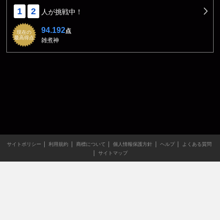
1
2
人が挑戦中！
94.192
点
現在の
最高得点
雑煮神
サイトポリシー
利用規約
商標について
個人情報保護方針
ヘルプ
よくある質問
サイトマップ
当サイトのすべての文章や画像などの無断転載・引用を禁じま
す。
Copyright XING INC.All Rights Reserved.