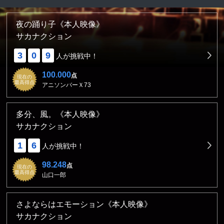
夜の踊り子《本人映像》
サカナクション
3
0
9
人が挑戦中！
100.000
点
現在の
最高得点
アニソンバーＸ73
多分、風。《本人映像》
サカナクション
1
6
人が挑戦中！
98.248
点
現在の
最高得点
山口一郎
さよならはエモーション《本人映像》
サカナクション