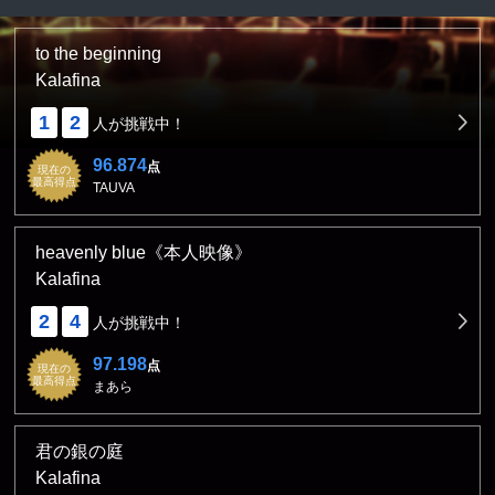
to the beginning
Kalafina
1
2
人が挑戦中！
96.874
点
現在の
最高得点
TAUVA
heavenly blue《本人映像》
Kalafina
2
4
人が挑戦中！
97.198
点
現在の
最高得点
まあら
君の銀の庭
Kalafina