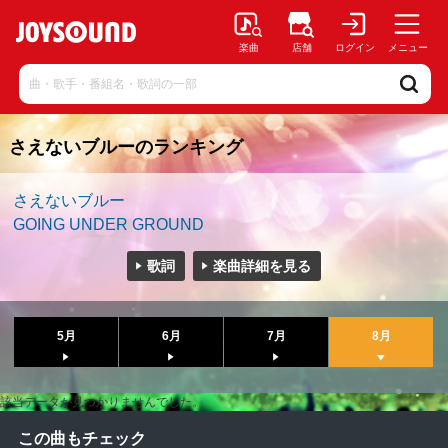
楽曲
店舗
ログイン
メニュー
さえないブルーのランキング
さえないブルー
GOING UNDER GROUND
歌詞
楽曲詳細を見る
5月
6月
7月
8月
該当データが見つかりませんでした。
この曲もチェック