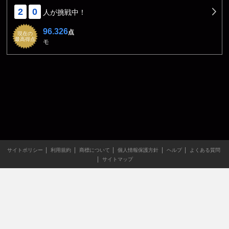
2
0
人が挑戦中！
96.326
点
現在の
最高得点
モ
サイトポリシー
利用規約
商標について
個人情報保護方針
ヘルプ
よくある質問
サイトマップ
当サイトのすべての文章や画像などの無断転載・引用を禁じま
す。
Copyright XING INC.All Rights Reserved.