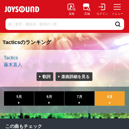
楽曲
店舗
ログイン
メニュー
Tacticsのランキング
Tactics
藤木直人
歌詞
楽曲詳細を見る
5月
6月
7月
8月
該当データが見つかりませんでした。
この曲もチェック