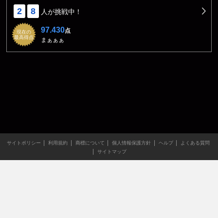
2
8
人が挑戦中！
97.430
点
現在の
最高得点
まぁぁぁ
サイトポリシー
利用規約
商標について
個人情報保護方針
ヘルプ
よくある質問
サイトマップ
当サイトのすべての文章や画像などの無断転載・引用を禁じま
す。
Copyright XING INC.All Rights Reserved.