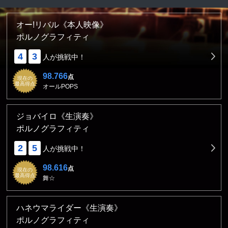
オー!リバル《本人映像》
ポルノグラフィティ
4
3
人が挑戦中！
98.766
点
現在の
最高得点
オールPOPS
ジョバイロ《生演奏》
ポルノグラフィティ
2
5
人が挑戦中！
98.616
点
現在の
最高得点
舞☆
ハネウマライダー《生演奏》
ポルノグラフィティ