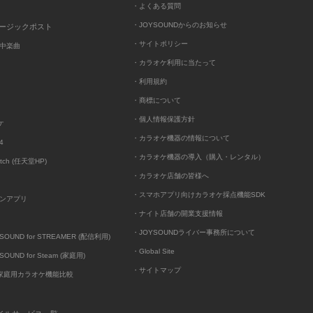
・よくある質問
・JOYSOUNDからのお知らせ
ュージックポスト
・サイトポリシー
中楽曲
・カラオケ利用に当たって
・利用規約
・商標について
・個人情報保護方針
ケ
・カラオケ機器の情報について
4
・カラオケ機器の導入（購入・レンタル）
itch (任天堂HP)
・カラオケ店舗の皆様へ
・スマホアプリ向けカラオケ採点機能SDK
ンアプリ
・ナイト店舗の開業支援情報
・JOYSOUNDライバー事務所について
UND for STREAMER (配信利用)
・Global Site
UND for Steam (家庭用)
・サイトマップ
D家庭用カラオケ機能比較