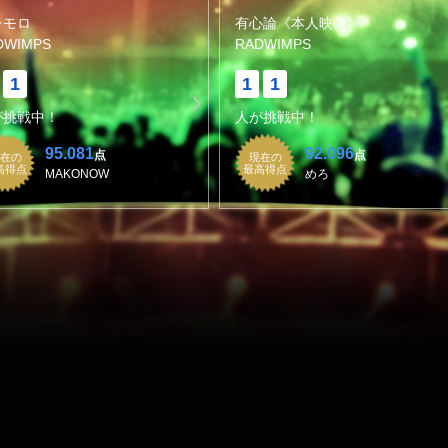
レモロ
有心論《本人映像》
DWIMPS
RADWIMPS
1
1
1
が挑戦中！
人が挑戦中！
95.081
92.096
点
点
在の
現在の
高得点
最高得点
MAKONOW
めろ