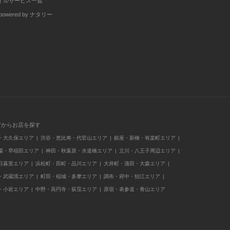
イルサービス一覧
wered by ナタリー
アからお店を探す
・大久保エリア
渋谷・恵比寿・代官山エリア
銀座・新橋・有楽町エリア
場・早稲田エリア
神田・秋葉原・水道橋エリア
立川・八王子周辺エリア
日暮里エリア
浜松町・田町・品川エリア
大井町・蒲田・大森エリア
・武蔵境エリア
町田・稲城・多摩エリア
調布・府中・狛江エリア
・小岩エリア
中野・高円寺・荻窪エリア
原宿・表参道・青山エリア