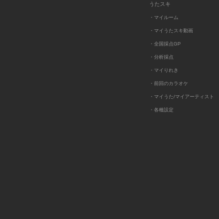
うたスキ
・マイルーム
・マイうたスキ動画
・全国採点GP
・分析採点
・マイりれき
・前回のカラオケ
・マイうた/マイアーティスト
・各種設定