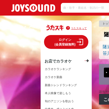
トッ
うたスキって
ログイン
(会員登録無料)
隧
笹
お店でカラオケ
カラオケランキング
カラオケ新曲
新曲トレンドランキング
該当デ
本人映像で楽しもう
こ
旬のアニソンを歌おう