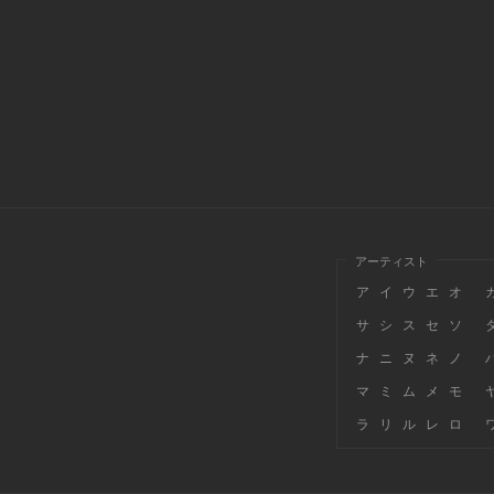
アーティスト
ア
イ
ウ
エ
オ
サ
シ
ス
セ
ソ
ナ
ニ
ヌ
ネ
ノ
マ
ミ
ム
メ
モ
ラ
リ
ル
レ
ロ