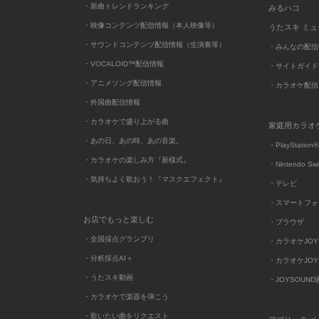
・新曲トレンドランキング
みるハコ
・映像コンテンツ配信情報（本人映像等）
うたスキ ミ
・サウンドコンテンツ配信情報（生演奏等）
・みんなの配信
・VOCALOID™配信情報
・サイトガイド
・アニメソング配信情報
・カラオケ配信
・外国曲配信情報
・カラオケで盛り上がる曲
家庭用カラオ
・あの日、あの時、あの音楽。
・PlayStation®
・カラオケの楽しみ方『新様式』
・Nintendo Sw
・気持ちよく歌おう！『マスクエフェクト』
・テレビ
・スマートフォ
お店でもっと楽しむ
・ブラウザ
・全国採点グランプリ
・カラオケJOYSO
・分析採点AI＋
・カラオケJOYSO
・うたスキ動画
・JOYSOUN
・カラオケで楽器を弾こう
・歌いたい曲をリクエスト