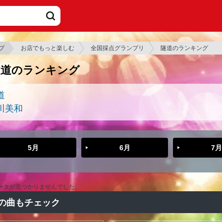
プ
お店でもっと楽しむ
全国採点グランプリ
隧道のランキング
隧道のランキング
道
川美和
5月
6月
7月
ータが見つかりませんでした。
の曲もチェック