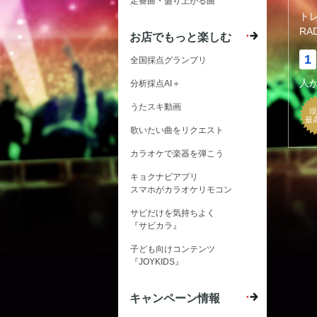
定番曲・盛り上がる曲
ト
RA
お店でもっと楽しむ
1
全国採点グランプリ
人
分析採点AI＋
うたスキ動画
現
最
歌いたい曲をリクエスト
カラオケで楽器を弾こう
キョクナビアプリ
スマホがカラオケリモコン
サビだけを気持ちよく
『サビカラ』
子ども向けコンテンツ
『JOYKIDS』
キャンペーン情報