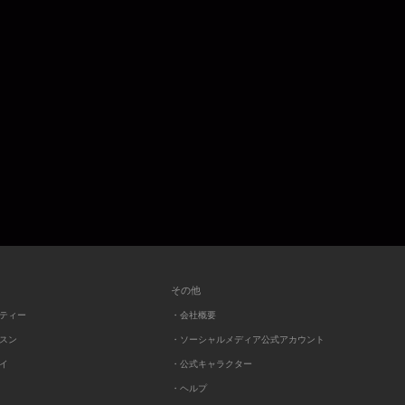
その他
ーティー
・会社概要
ッスン
・ソーシャルメディア公式アカウント
レイ
・公式キャラクター
・ヘルプ