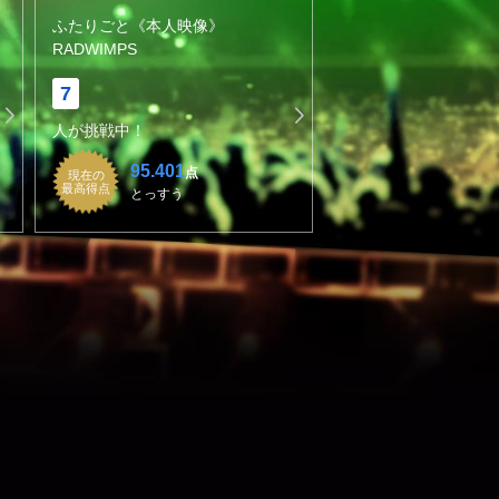
ふたりごと《本人映像》
RADWIMPS
7
人が挑戦中！
95.401
点
現在の
最高得点
とっすう