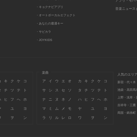
アプリ・モバ
・キョクナビアプリ
音楽ニュース po
・オートボーカルエフェクト
・あなたの最適キー
・サビカラ
・JOYKIDS
楽曲
人気のエリ
カ
キ
ク
ケ
コ
ア
イ
ウ
エ
オ
カ
キ
ク
ケ
コ
新宿・代々木
タ
チ
ツ
テ
ト
サ
シ
ス
セ
ソ
タ
チ
ツ
テ
ト
池袋・高田馬
上野・浅草・
ハ
ヒ
フ
へ
ホ
ナ
ニ
ヌ
ネ
ノ
ハ
ヒ
フ
へ
ホ
吉祥寺・三鷹
ヤ
ユ
ヨ
マ
ミ
ム
メ
モ
ヤ
ユ
ヨ
両国・錦糸町
ワ
ヲ
ン
ラ
リ
ル
レ
ロ
ワ
ヲ
ン