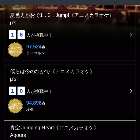
夏色えがおで1，2，Jump!《アニメカラオケ》
μ's
1
6
人が挑戦中！
97.524
点
現在の
最高得点
ライコネン
僕らは今のなかで《アニメカラオケ》
μ's
1
0
人が挑戦中！
94.896
点
現在の
最高得点
玲亜
青空 Jumping Heart《アニメカラオケ》
Aqours