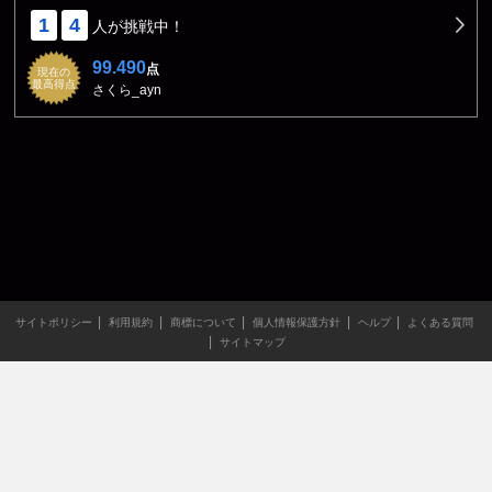
1
4
人が挑戦中！
99.490
点
現在の
最高得点
さくら_ayn
サイトポリシー
利用規約
商標について
個人情報保護方針
ヘルプ
よくある質問
サイトマップ
当サイトのすべての文章や画像などの無断転載・引用を禁じま
す。
Copyright XING INC.All Rights Reserved.