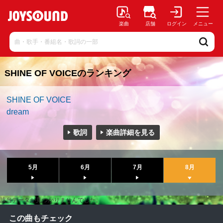
楽曲
店舗
ログイン
メニュー
SHINE OF VOICEのランキング
SHINE OF VOICE
dream
歌詞
楽曲詳細を見る
5月
6月
7月
8月
該当データが見つかりませんでした。
この曲もチェック