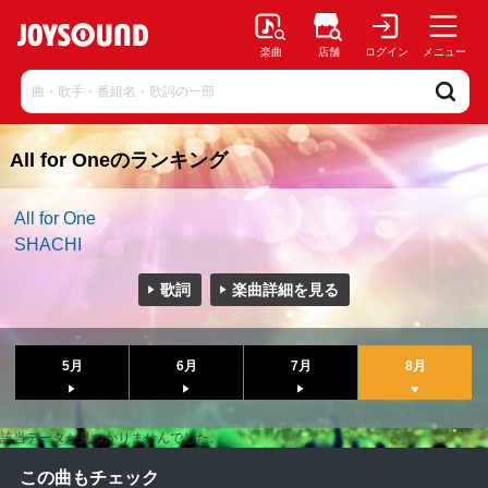
楽曲
店舗
ログイン
メニュー
All for Oneのランキング
All for One
SHACHI
歌詞
楽曲詳細を見る
5月
6月
7月
8月
該当データが見つかりませんでした。
この曲もチェック