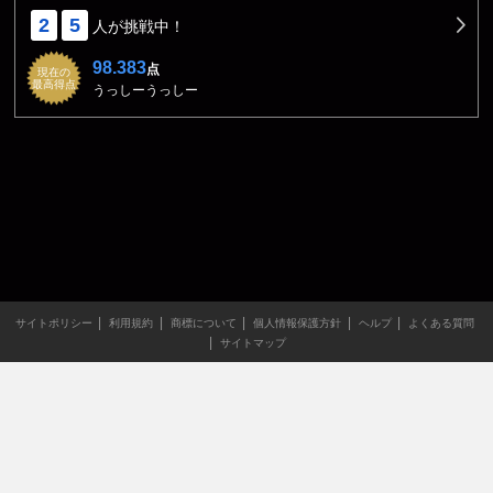
2
5
人が挑戦中！
98.383
点
現在の
最高得点
うっしーうっしー
サイトポリシー
利用規約
商標について
個人情報保護方針
ヘルプ
よくある質問
サイトマップ
当サイトのすべての文章や画像などの無断転載・引用を禁じま
す。
Copyright XING INC.All Rights Reserved.