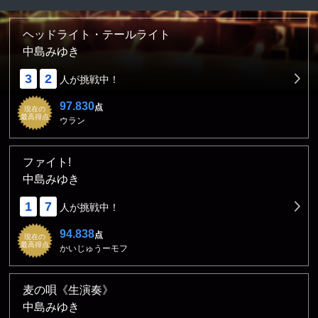
ヘッドライト・テールライト
中島みゆき
3
2
人が挑戦中！
97.830
点
現在の
最高得点
ウラン
ファイト!
中島みゆき
1
7
人が挑戦中！
94.838
点
現在の
最高得点
かいじゅうーモフ
麦の唄《生演奏》
中島みゆき