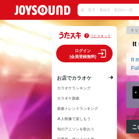
トッ
うたスキって
I
ログイン
(会員登録無料)
It 
Ful
お店でカラオケ
カラオケランキング
カラオケ新曲
新曲トレンドランキング
該当デ
本人映像で楽しもう
こ
旬のアニソンを歌おう