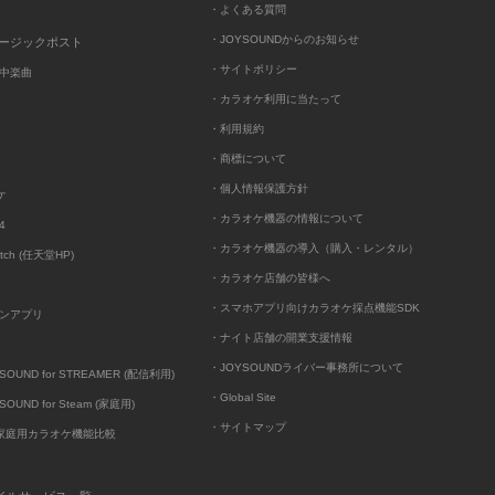
・よくある質問
・JOYSOUNDからのお知らせ
ュージックポスト
・サイトポリシー
中楽曲
・カラオケ利用に当たって
・利用規約
・商標について
・個人情報保護方針
ケ
・カラオケ機器の情報について
4
・カラオケ機器の導入（購入・レンタル）
itch (任天堂HP)
・カラオケ店舗の皆様へ
・スマホアプリ向けカラオケ採点機能SDK
ンアプリ
・ナイト店舗の開業支援情報
・JOYSOUNDライバー事務所について
UND for STREAMER (配信利用)
・Global Site
UND for Steam (家庭用)
・サイトマップ
D家庭用カラオケ機能比較