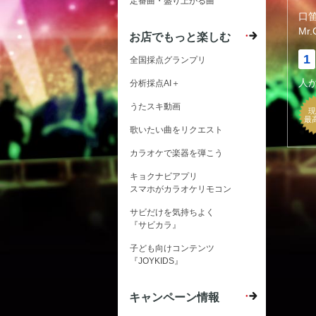
定番曲・盛り上がる曲
口
Mr.
お店でもっと楽しむ
1
全国採点グランプリ
人
分析採点AI＋
うたスキ動画
現
最
歌いたい曲をリクエスト
カラオケで楽器を弾こう
キョクナビアプリ
スマホがカラオケリモコン
サビだけを気持ちよく
『サビカラ』
子ども向けコンテンツ
『JOYKIDS』
キャンペーン情報