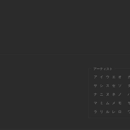
アーティスト
ア
イ
ウ
エ
オ
サ
シ
ス
セ
ソ
ナ
ニ
ヌ
ネ
ノ
マ
ミ
ム
メ
モ
ラ
リ
ル
レ
ロ