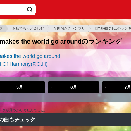
プ
お店でもっと楽しむ
全国採点グランプリ
It makes the…のラ
t makes the world go aroundのランキング
makes the world go around
l Of Harmony(F.O.H)
5月
6月
7月
ータが見つかりませんでした。
の曲もチェック