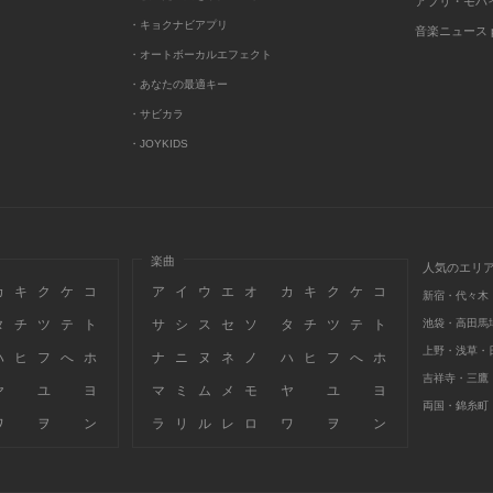
アプリ・モバ
・キョクナビアプリ
音楽ニュース po
・オートボーカルエフェクト
・あなたの最適キー
・サビカラ
・JOYKIDS
楽曲
人気のエリ
カ
キ
ク
ケ
コ
ア
イ
ウ
エ
オ
カ
キ
ク
ケ
コ
新宿・代々木
タ
チ
ツ
テ
ト
サ
シ
ス
セ
ソ
タ
チ
ツ
テ
ト
池袋・高田馬
上野・浅草・
ハ
ヒ
フ
へ
ホ
ナ
ニ
ヌ
ネ
ノ
ハ
ヒ
フ
へ
ホ
吉祥寺・三鷹
ヤ
ユ
ヨ
マ
ミ
ム
メ
モ
ヤ
ユ
ヨ
両国・錦糸町
ワ
ヲ
ン
ラ
リ
ル
レ
ロ
ワ
ヲ
ン