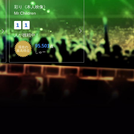
彩り《本人映像》
Mr.Children
1
1
人が挑戦中！
95.501
点
現在の
最高得点
しゅー