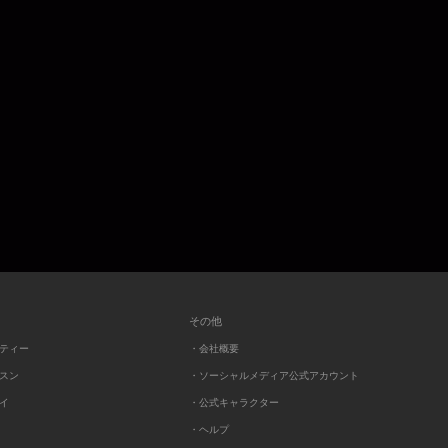
その他
ーティー
・会社概要
ッスン
・ソーシャルメディア公式アカウント
レイ
・公式キャラクター
・ヘルプ