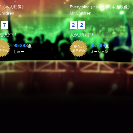
笛《本人映像》
Everything (It's you)《本人映像》
Children
Mr.Children
7
2
2
が挑戦中！
人が挑戦中！
95.383
93.399
点
点
在の
現在の
高得点
最高得点
しゅー
オーシャン