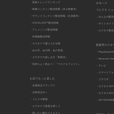
・新曲トレンドランキング
みるハコ
・映像コンテンツ配信情報（本人映像等）
うたスキ ミ
・サウンドコンテンツ配信情報（生演奏等）
・みんなの配信
・VOCALOID™配信情報
・サイトガイド
・アニメソング配信情報
・カラオケ配信
・外国曲配信情報
・カラオケで盛り上がる曲
家庭用カラオ
・あの日、あの時、あの音楽。
・PlayStation®
・カラオケの楽しみ方『新様式』
・Nintendo Sw
・気持ちよく歌おう！『マスクエフェクト』
・テレビ
・スマートフォ
お店でもっと楽しむ
・ブラウザ
・全国採点グランプリ
・カラオケJOYSO
・分析採点AI＋
・カラオケJOYSO
・うたスキ動画
・JOYSOUN
・カラオケで楽器を弾こう
・歌いたい曲をリクエスト