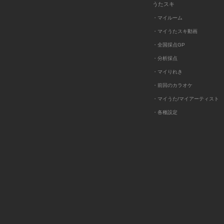
うたスキ
・マイルーム
・マイうたスキ動画
・全国採点GP
・分析採点
・マイりれき
・前回のカラオケ
・マイうた/マイアーティスト
・各種設定