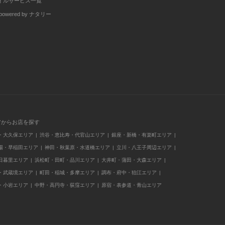
イルサービス一覧
wered by ナタリー
アからお店を探す
・大久保エリア
渋谷・恵比寿・代官山エリア
銀座・新橋・有楽町エリア
場・早稲田エリア
神田・秋葉原・水道橋エリア
立川・八王子周辺エリア
日暮里エリア
浜松町・田町・品川エリア
大井町・蒲田・大森エリア
・武蔵境エリア
町田・稲城・多摩エリア
調布・府中・狛江エリア
・小岩エリア
中野・高円寺・荻窪エリア
原宿・表参道・青山エリア