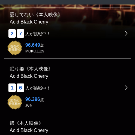
愛してない《本人映像》
Acid Black Cherry
2
7
人が挑戦中！
96.649
点
現在の
最高得点
MOKO1129
眠り姫《本人映像》
Acid Black Cherry
1
6
人が挑戦中！
96.396
点
現在の
最高得点
ある
蝶《本人映像》
Acid Black Cherry