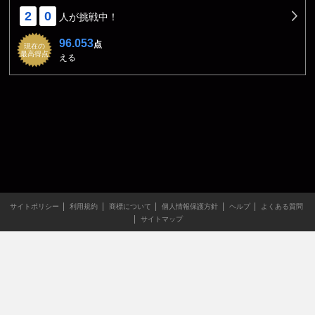
2
0
人が挑戦中！
96.053
点
現在の
最高得点
える
サイトポリシー
利用規約
商標について
個人情報保護方針
ヘルプ
よくある質問
サイトマップ
当サイトのすべての文章や画像などの無断転載・引用を禁じま
す。
Copyright XING INC.All Rights Reserved.