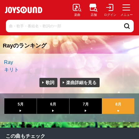
楽曲
店舗
ログイン
メニュー
Rayのランキング
Ray
キリト
歌詞
楽曲詳細を見る
5月
6月
7月
8月
該当データが見つかりませんでした。
この曲もチェック