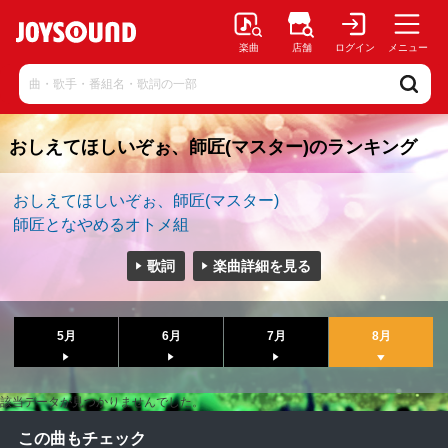
楽曲
店舗
ログイン
メニュー
おしえてほしいぞぉ、師匠(マスター)のランキング
おしえてほしいぞぉ、師匠(マスター)
師匠となやめるオトメ組
歌詞
楽曲詳細を見る
5月
6月
7月
8月
該当データが見つかりませんでした。
この曲もチェック