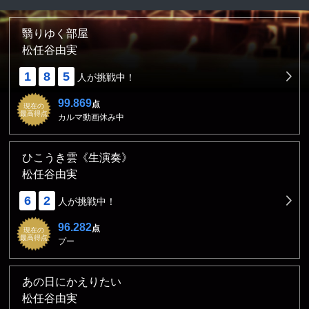
翳りゆく部屋
松任谷由実
1
8
5
人が挑戦中！
99.869
点
現在の
最高得点
カルマ動画休み中
ひこうき雲《生演奏》
松任谷由実
6
2
人が挑戦中！
96.282
点
現在の
最高得点
プー
あの日にかえりたい
松任谷由実