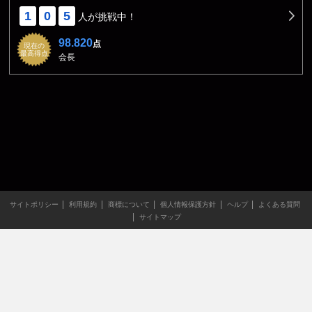
1
0
5
人が挑戦中！
98.820
点
現在の
最高得点
会長
サイトポリシー
利用規約
商標について
個人情報保護方針
ヘルプ
よくある質問
サイトマップ
当サイトのすべての文章や画像などの無断転載・引用を禁じま
す。
Copyright XING INC.All Rights Reserved.