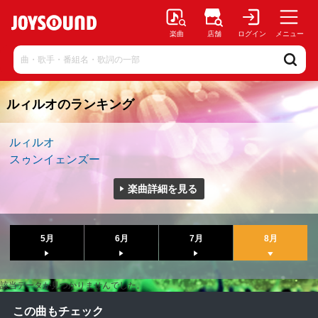
楽曲
店舗
ログイン
メニュー
ルィルオのランキング
ルィルオ
スゥンイェンズー
楽曲詳細を見る
5月
6月
7月
8月
該当データが見つかりませんでした。
この曲もチェック