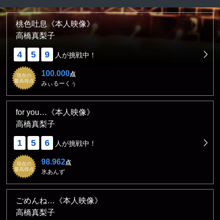
桃色吐息《本人映像》
高橋真梨子
4
5
9
人が挑戦中！
100.000
点
現在の
最高得点
みぃるーくぅ
for you…《本人映像》
高橋真梨子
1
5
6
人が挑戦中！
98.962
点
現在の
最高得点
氷あんず
ごめんね…《本人映像》
高橋真梨子