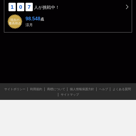
1
0
7
人が挑戦中！
98.548
点
現在の
最高得点
涼月
サイトポリシー
利用規約
商標について
個人情報保護方針
ヘルプ
よくある質問
サイトマップ
当サイトのすべての文章や画像などの無断転載・引用を禁じま
す。
Copyright XING INC.All Rights Reserved.