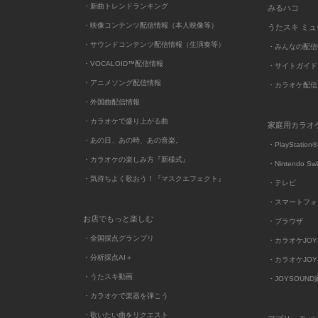
・新曲トレンドランキング
みるハコ
・映像コンテンツ配信情報（本人映像等）
うたスキ ミ
・サウンドコンテンツ配信情報（生演奏等）
・みんなの配信
・VOCALOID™配信情報
・サイトガイド
・アニメソング配信情報
・カラオケ配信
・外国曲配信情報
・カラオケで盛り上がる曲
家庭用カラオ
・あの日、あの時、あの音楽。
・PlayStation®
・カラオケの楽しみ方『新様式』
・Nintendo Sw
・気持ちよく歌おう！『マスクエフェクト』
・テレビ
・スマートフォ
お店でもっと楽しむ
・ブラウザ
・全国採点グランプリ
・カラオケJOYSO
・分析採点AI＋
・カラオケJOYSO
・うたスキ動画
・JOYSOUN
・カラオケで楽器を弾こう
・歌いたい曲をリクエスト