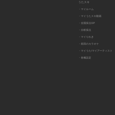
うたスキ
・マイルーム
・マイうたスキ動画
・全国採点GP
・分析採点
・マイりれき
・前回のカラオケ
・マイうた/マイアーティスト
・各種設定