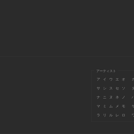
アーティスト
ア
イ
ウ
エ
オ
サ
シ
ス
セ
ソ
ナ
ニ
ヌ
ネ
ノ
マ
ミ
ム
メ
モ
ラ
リ
ル
レ
ロ