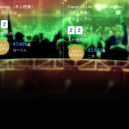
tomatic《本人映像》
Flavor Of Life〈Ballad Version〉
多田ヒカル
《本人映像》
宇多田ヒカル
2
2
2
が挑戦中！
人が挑戦中！
97.495
点
在の
高得点
93.683
ゆーりん
点
現在の
最高得点
こぎ