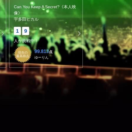
Can You Keep A Secret?《本人映
像》
宇多田ヒカル
1
9
人が挑戦中！
99.813
点
現在の
最高得点
ゆーりん