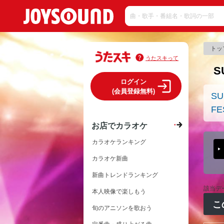
トッ
うたスキって
S
ログイン
(会員登録無料)
SU
FE
お店でカラオケ
カラオケランキング
カラオケ新曲
新曲トレンドランキング
該当デ
本人映像で楽しもう
こ
旬のアニソンを歌おう