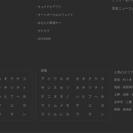
アプリ・モバ
・キョクナビアプリ
音楽ニュース po
・オートボーカルエフェクト
・あなたの最適キー
・サビカラ
・JOYKIDS
楽曲
人気のエリ
カ
キ
ク
ケ
コ
ア
イ
ウ
エ
オ
カ
キ
ク
ケ
コ
新宿・代々木
タ
チ
ツ
テ
ト
サ
シ
ス
セ
ソ
タ
チ
ツ
テ
ト
池袋・高田馬
上野・浅草・
ハ
ヒ
フ
へ
ホ
ナ
ニ
ヌ
ネ
ノ
ハ
ヒ
フ
へ
ホ
吉祥寺・三鷹
ヤ
ユ
ヨ
マ
ミ
ム
メ
モ
ヤ
ユ
ヨ
両国・錦糸町
ワ
ヲ
ン
ラ
リ
ル
レ
ロ
ワ
ヲ
ン