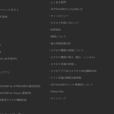
・よくある質問
・JOYSOUNDからのお知らせ
ュージックポスト
・サイトポリシー
中楽曲
・カラオケ利用に当たって
・利用規約
・商標について
・個人情報保護方針
ケ
・カラオケ機器の情報について
4
・カラオケ機器の導入（購入・レンタル）
itch (任天堂HP)
・カラオケ店舗の皆様へ
・スマホアプリ向けカラオケ採点機能SDK
ンアプリ
・ナイト店舗の開業支援情報
・JOYSOUNDライバー事務所について
UND for STREAMER (配信利用)
・Global Site
UND for Steam (家庭用)
・サイトマップ
D家庭用カラオケ機能比較