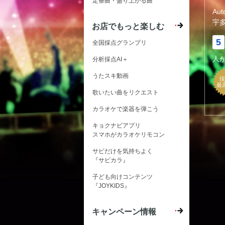
定番曲・盛り上がる曲
Au
宇
お店でもっと楽しむ
5
全国採点グランプリ
人
分析採点AI＋
うたスキ動画
現
最
歌いたい曲をリクエスト
カラオケで楽器を弾こう
キョクナビアプリ
スマホがカラオケリモコン
サビだけを気持ちよく
『サビカラ』
子ども向けコンテンツ
『JOYKIDS』
キャンペーン情報