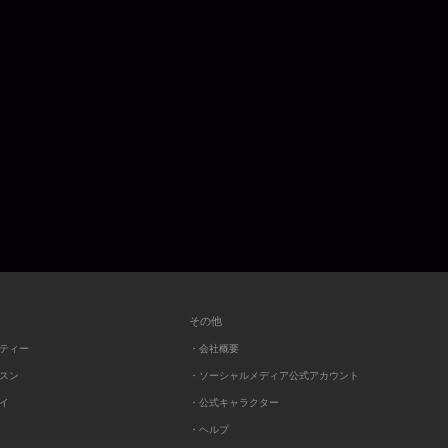
その他
ーティー
・会社概要
ッスン
・ソーシャルメディア公式アカウント
レイ
・公式キャラクター
・ヘルプ