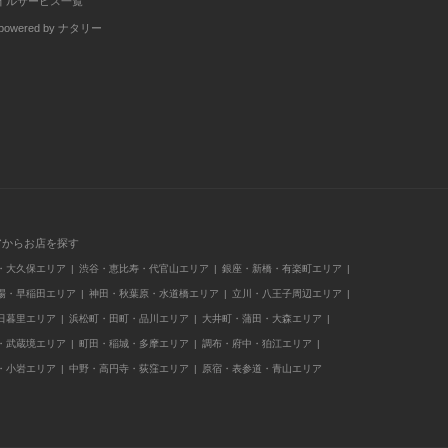
イルサービス一覧
wered by ナタリー
アからお店を探す
・大久保エリア
渋谷・恵比寿・代官山エリア
銀座・新橋・有楽町エリア
場・早稲田エリア
神田・秋葉原・水道橋エリア
立川・八王子周辺エリア
日暮里エリア
浜松町・田町・品川エリア
大井町・蒲田・大森エリア
・武蔵境エリア
町田・稲城・多摩エリア
調布・府中・狛江エリア
・小岩エリア
中野・高円寺・荻窪エリア
原宿・表参道・青山エリア