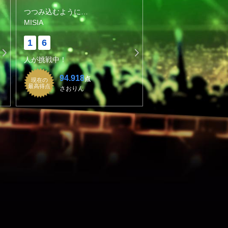
つつみ込むように…
MISIA
1
6
人が挑戦中！
94.918
点
現在の
最高得点
さおりん