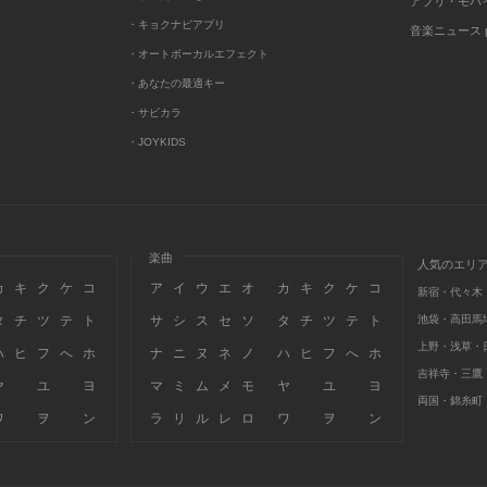
アプリ・モバ
・キョクナビアプリ
音楽ニュース po
・オートボーカルエフェクト
・あなたの最適キー
・サビカラ
・JOYKIDS
楽曲
人気のエリ
カ
キ
ク
ケ
コ
ア
イ
ウ
エ
オ
カ
キ
ク
ケ
コ
新宿・代々木
タ
チ
ツ
テ
ト
サ
シ
ス
セ
ソ
タ
チ
ツ
テ
ト
池袋・高田馬
上野・浅草・
ハ
ヒ
フ
へ
ホ
ナ
ニ
ヌ
ネ
ノ
ハ
ヒ
フ
へ
ホ
吉祥寺・三鷹
ヤ
ユ
ヨ
マ
ミ
ム
メ
モ
ヤ
ユ
ヨ
両国・錦糸町
ワ
ヲ
ン
ラ
リ
ル
レ
ロ
ワ
ヲ
ン