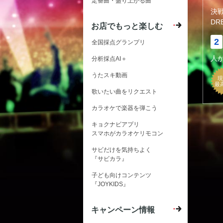
定番曲・盛り上がる曲
決
DR
お店でもっと楽しむ
2
全国採点グランプリ
人
分析採点AI＋
うたスキ動画
現
最
歌いたい曲をリクエスト
カラオケで楽器を弾こう
キョクナビアプリ
スマホがカラオケリモコン
サビだけを気持ちよく
『サビカラ』
子ども向けコンテンツ
『JOYKIDS』
キャンペーン情報