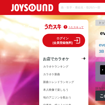
トッ
うたスキって
e
ログイン
(会員登録無料)
ev
3B
お店でカラオケ
カラオケランキング
カラオケ新曲
新曲トレンドランキング
該当デ
本人映像で楽しもう
こ
旬のアニソンを歌おう