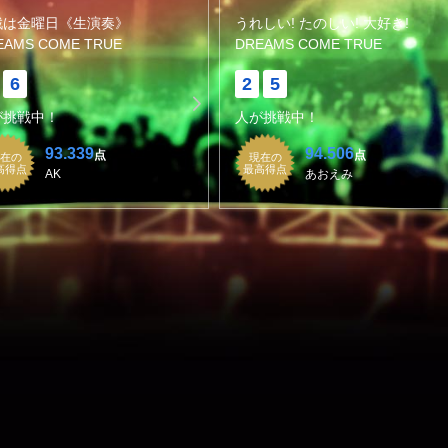
戦は金曜日《生演奏》
うれしい! たのしい! 大好き!
EAMS COME TRUE
DREAMS COME TRUE
6
2
5
が挑戦中！
人が挑戦中！
93.339
94.506
点
点
在の
現在の
高得点
最高得点
AK
あおえみ