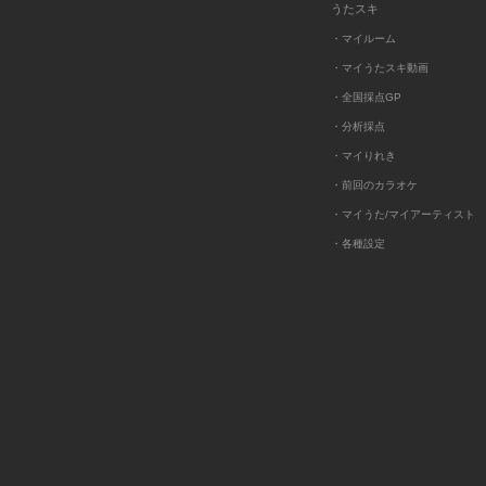
うたスキ
・マイルーム
・マイうたスキ動画
・全国採点GP
・分析採点
・マイりれき
・前回のカラオケ
・マイうた/マイアーティスト
・各種設定