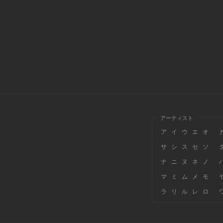
アーティスト
ア
イ
ウ
エ
オ
サ
シ
ス
セ
ソ
ナ
ニ
ヌ
ネ
ノ
マ
ミ
ム
メ
モ
ラ
リ
ル
レ
ロ