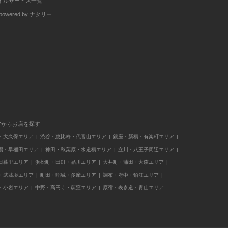
イルサービス一覧
wered by ナタリー
アからお店を探す
・大久保エリア
渋谷・恵比寿・代官山エリア
銀座・新橋・有楽町エリア
場・早稲田エリア
神田・秋葉原・水道橋エリア
立川・八王子周辺エリア
日暮里エリア
浜松町・田町・品川エリア
大井町・蒲田・大森エリア
・武蔵境エリア
町田・稲城・多摩エリア
調布・府中・狛江エリア
・小岩エリア
中野・高円寺・荻窪エリア
原宿・表参道・青山エリア