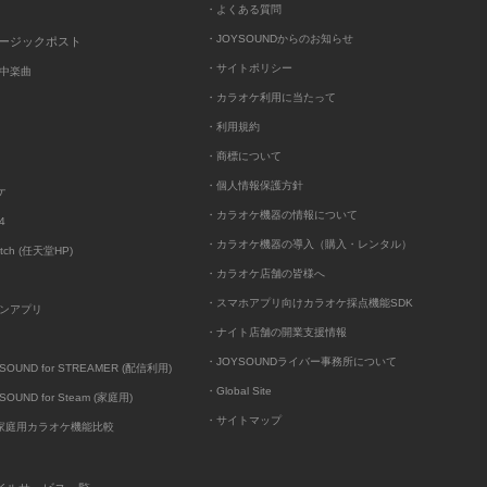
・よくある質問
・JOYSOUNDからのお知らせ
ュージックポスト
・サイトポリシー
中楽曲
・カラオケ利用に当たって
・利用規約
・商標について
・個人情報保護方針
ケ
・カラオケ機器の情報について
4
・カラオケ機器の導入（購入・レンタル）
itch (任天堂HP)
・カラオケ店舗の皆様へ
・スマホアプリ向けカラオケ採点機能SDK
ンアプリ
・ナイト店舗の開業支援情報
・JOYSOUNDライバー事務所について
UND for STREAMER (配信利用)
・Global Site
UND for Steam (家庭用)
・サイトマップ
D家庭用カラオケ機能比較