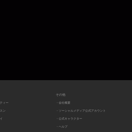
その他
ーティー
・会社概要
ッスン
・ソーシャルメディア公式アカウント
レイ
・公式キャラクター
・ヘルプ