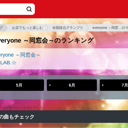
プ
お店でもっと楽しむ
全国採点グランプリ
everyone ～同窓…
veryone ～同窓会～のランキング
eryone ～同窓会～
 LAB.☆
5月
6月
7月
ータが見つかりませんでした。
の曲もチェック