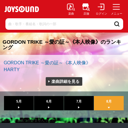
楽曲
店舗
ログイン
メニュー
GORDON TRIKE ～愛の証～《本人映像》のランキ
ング
GORDON TRIKE ～愛の証～《本人映像》
HARTY
楽曲詳細を見る
5月
6月
7月
8月
該当データが見つかりませんでした。