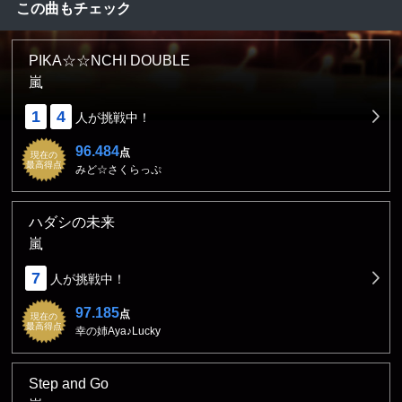
この曲もチェック
PIKA☆☆NCHI DOUBLE
嵐
1
4
人が挑戦中！
96.484
点
現在の
最高得点
みど☆さくらっぷ
ハダシの未来
嵐
7
人が挑戦中！
97.185
点
現在の
最高得点
幸の姉Aya♪Lucky
Step and Go