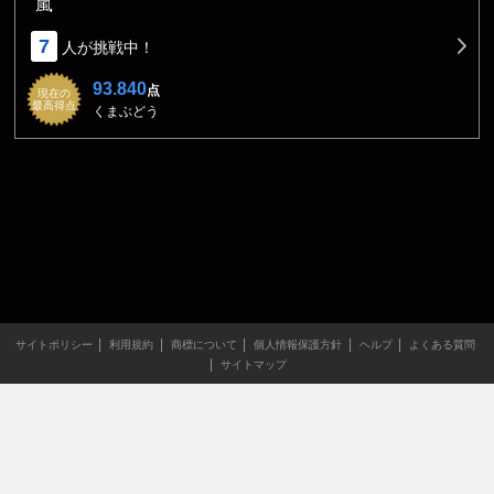
嵐
7
人が挑戦中！
93.840
点
現在の
最高得点
くまぶどう
サイトポリシー
利用規約
商標について
個人情報保護方針
ヘルプ
よくある質問
サイトマップ
当サイトのすべての文章や画像などの無断転載・引用を禁じま
す。
Copyright XING INC.All Rights Reserved.