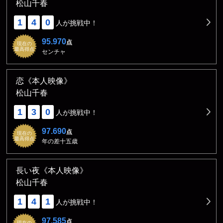
松山千春
1
4
0
人が挑戦中！
95.970
点
現在の
最高得点
センチャ
恋《本人映像》
松山千春
1
3
0
人が挑戦中！
97.690
点
現在の
最高得点
年の差十五歳
長い夜《本人映像》
松山千春
1
4
1
人が挑戦中！
97.585
点
現在の