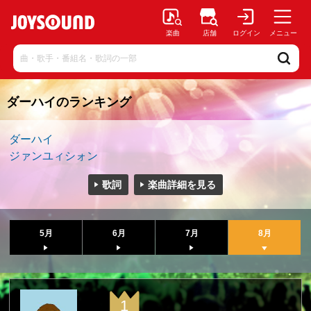
楽曲
店舗
ログイン
メニュー
ダーハイのランキング
ダーハイ
ジァンユィシォン
歌詞
楽曲詳細を見る
5月
6月
7月
8月
1