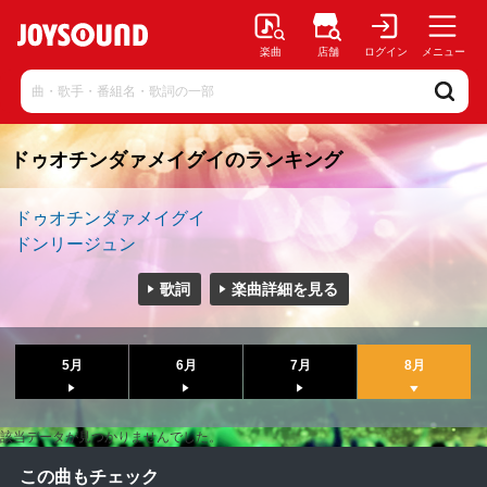
楽曲
店舗
ログイン
メニュー
ドゥオチンダァメイグイのランキング
ドゥオチンダァメイグイ
ドンリージュン
歌詞
楽曲詳細を見る
5月
6月
7月
8月
該当データが見つかりませんでした。
この曲もチェック