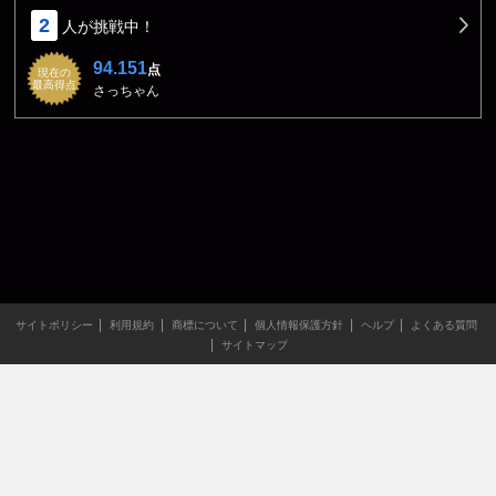
2
人が挑戦中！
94.151
点
現在の
最高得点
さっちゃん
サイトポリシー
利用規約
商標について
個人情報保護方針
ヘルプ
よくある質問
サイトマップ
当サイトのすべての文章や画像などの無断転載・引用を禁じま
す。
Copyright XING INC.All Rights Reserved.