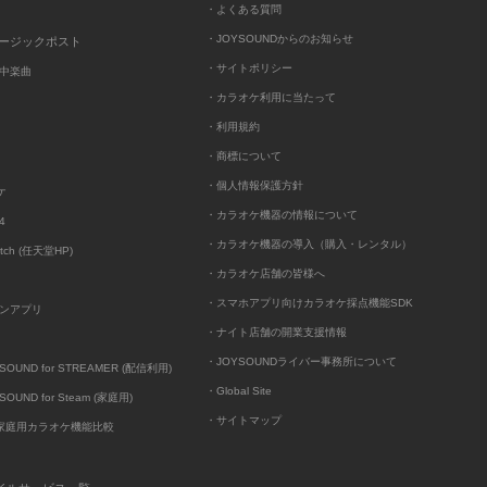
・よくある質問
・JOYSOUNDからのお知らせ
ュージックポスト
・サイトポリシー
中楽曲
・カラオケ利用に当たって
・利用規約
・商標について
・個人情報保護方針
ケ
・カラオケ機器の情報について
4
・カラオケ機器の導入（購入・レンタル）
itch (任天堂HP)
・カラオケ店舗の皆様へ
・スマホアプリ向けカラオケ採点機能SDK
ンアプリ
・ナイト店舗の開業支援情報
・JOYSOUNDライバー事務所について
UND for STREAMER (配信利用)
・Global Site
UND for Steam (家庭用)
・サイトマップ
D家庭用カラオケ機能比較