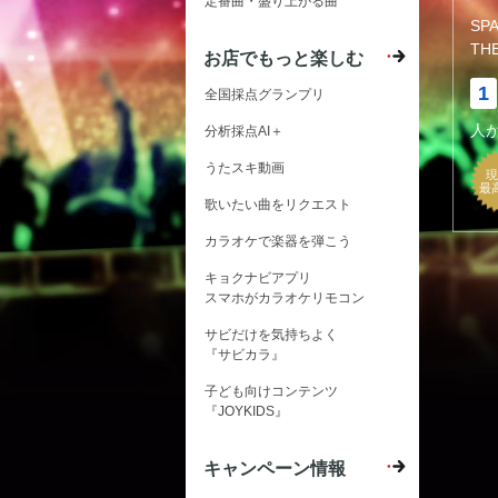
定番曲・盛り上がる曲
SP
TH
お店でもっと楽しむ
1
全国採点グランプリ
人
分析採点AI＋
うたスキ動画
現
最
歌いたい曲をリクエスト
カラオケで楽器を弾こう
キョクナビアプリ
スマホがカラオケリモコン
サビだけを気持ちよく
『サビカラ』
子ども向けコンテンツ
『JOYKIDS』
キャンペーン情報