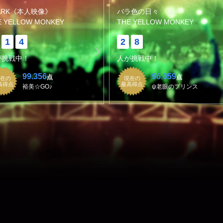
ARK《本人映像》
バラ色の日々
E YELLOW MONKEY
THE YELLOW MONKEY
1
4
2
8
が挑戦中！
人が挑戦中！
99.356
96.059
点
点
在の
現在の
高得点
最高得点
裕美☆GO♪
ψ老眼のプリンス