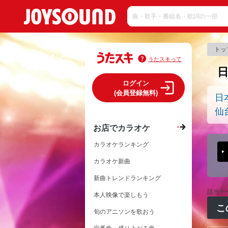
トッ
うたスキって
ログイン
(会員登録無料)
日
仙
お店でカラオケ
カラオケランキング
カラオケ新曲
新曲トレンドランキング
該当デ
本人映像で楽しもう
こ
旬のアニソンを歌おう