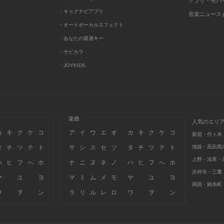
アプリ・モバ
・キョクナビアプリ
音楽ニュース po
・オートボーカルエフェクト
・あなたの最適キー
・サビカラ
・JOYKIDS
楽曲
人気のエリ
カ
キ
ク
ケ
コ
ア
イ
ウ
エ
オ
カ
キ
ク
ケ
コ
新宿・代々木
タ
チ
ツ
テ
ト
サ
シ
ス
セ
ソ
タ
チ
ツ
テ
ト
池袋・高田馬
上野・浅草・
ハ
ヒ
フ
へ
ホ
ナ
ニ
ヌ
ネ
ノ
ハ
ヒ
フ
へ
ホ
吉祥寺・三鷹
ヤ
ユ
ヨ
マ
ミ
ム
メ
モ
ヤ
ユ
ヨ
両国・錦糸町
ワ
ヲ
ン
ラ
リ
ル
レ
ロ
ワ
ヲ
ン