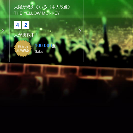
太陽が燃えている《本人映像》
THE YELLOW MONKEY
4
2
人が挑戦中！
100.000
点
現在の
最高得点
Sabu