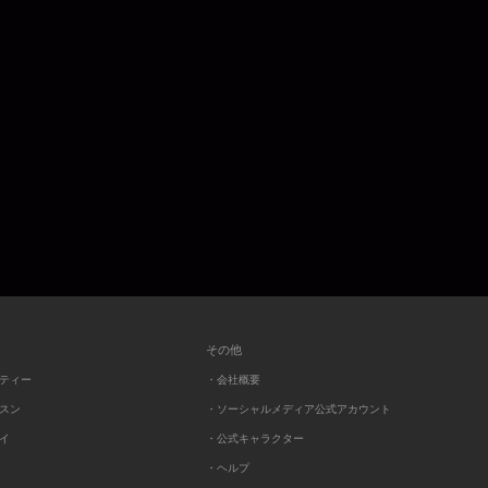
その他
ーティー
・会社概要
ッスン
・ソーシャルメディア公式アカウント
レイ
・公式キャラクター
・ヘルプ