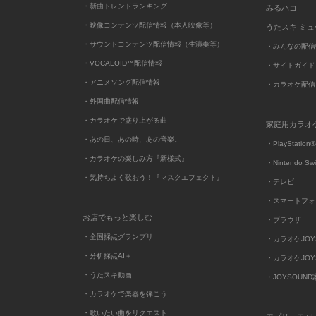
・新曲トレンドランキング
みるハコ
・映像コンテンツ配信情報（本人映像等）
うたスキ ミ
・サウンドコンテンツ配信情報（生演奏等）
・みんなの配信
・VOCALOID™配信情報
・サイトガイド
・アニメソング配信情報
・カラオケ配信
・外国曲配信情報
・カラオケで盛り上がる曲
家庭用カラオ
・あの日、あの時、あの音楽。
・PlayStation®
・カラオケの楽しみ方『新様式』
・Nintendo Sw
・気持ちよく歌おう！『マスクエフェクト』
・テレビ
・スマートフォ
お店でもっと楽しむ
・ブラウザ
・全国採点グランプリ
・カラオケJOYSO
・分析採点AI＋
・カラオケJOYSO
・うたスキ動画
・JOYSOUN
・カラオケで楽器を弾こう
・歌いたい曲をリクエスト