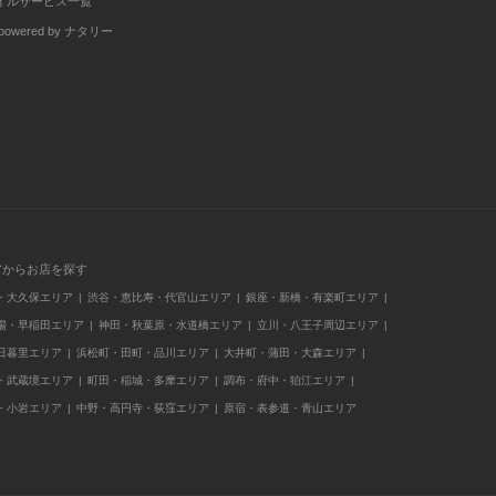
イルサービス一覧
wered by ナタリー
アからお店を探す
・大久保エリア
渋谷・恵比寿・代官山エリア
銀座・新橋・有楽町エリア
場・早稲田エリア
神田・秋葉原・水道橋エリア
立川・八王子周辺エリア
日暮里エリア
浜松町・田町・品川エリア
大井町・蒲田・大森エリア
・武蔵境エリア
町田・稲城・多摩エリア
調布・府中・狛江エリア
・小岩エリア
中野・高円寺・荻窪エリア
原宿・表参道・青山エリア