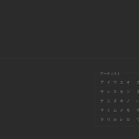
アーティスト
ア
イ
ウ
エ
オ
サ
シ
ス
セ
ソ
ナ
ニ
ヌ
ネ
ノ
マ
ミ
ム
メ
モ
ラ
リ
ル
レ
ロ