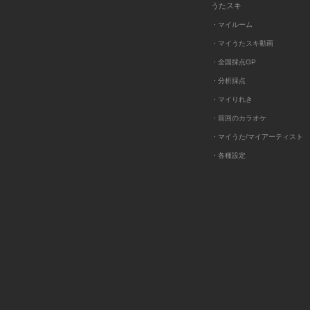
うたスキ
・マイルーム
・マイうたスキ動画
・全国採点GP
・分析採点
・マイりれき
・前回のカラオケ
・マイうた/マイアーティスト
・各種設定