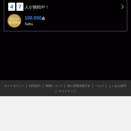
4
7
人が挑戦中！
100.000
点
現在の
最高得点
Sabu
サイトポリシー
利用規約
商標について
個人情報保護方針
ヘルプ
よくある質問
サイトマップ
当サイトのすべての文章や画像などの無断転載・引用を禁じま
す。
Copyright XING INC.All Rights Reserved.