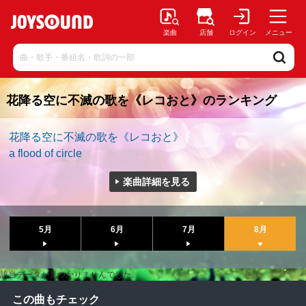
楽曲
店舗
ログイン
メニュー
花降る空に不滅の歌を《レコおと》のランキング
花降る空に不滅の歌を《レコおと》
a flood of circle
楽曲詳細を見る
5月
6月
7月
8月
該当データが見つかりませんでした。
この曲もチェック