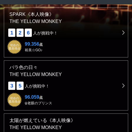
SPARK《本人映像》
THE YELLOW MONKEY
1
2
6
人が挑戦中！
99.356
点
現在の
最高得点
裕美☆GO♪
バラ色の日々
THE YELLOW MONKEY
3
5
人が挑戦中！
96.059
点
現在の
最高得点
ψ老眼のプリンス
太陽が燃えている《本人映像》
THE YELLOW MONKEY