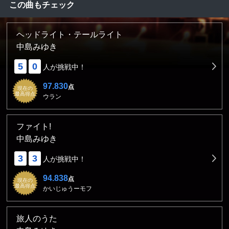
この曲もチェック
ヘッドライト・テールライト
中島みゆき
5
0
人が挑戦中！
97.830
点
現在の
最高得点
ウラン
ファイト!
中島みゆき
3
3
人が挑戦中！
94.838
点
現在の
最高得点
かいじゅうーモフ
旅人のうた