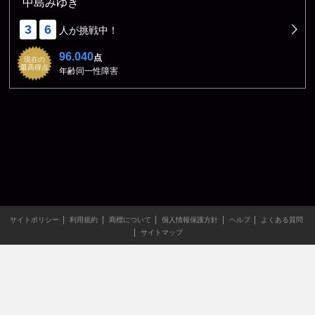
中島みゆき
3
6
人が挑戦中！
96.040
点
現在の
最高得点
年齢同一性障害
サイトポリシー
利用規約
商標について
個人情報保護方針
ヘルプ
よくある質問
サイトマップ
当サイトのすべての文章や画像などの無断転載・引用を禁じま
す。
Copyright XING INC.All Rights Reserved.