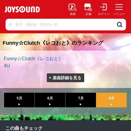
楽曲
店舗
ログイン
メニュー
Funny☆Clutch《レコおと》のランキング
Funny☆Clutch《レコおと》
4U
楽曲詳細を見る
5月
6月
7月
8月
該当データが見つかりませんでした。
この曲もチェック