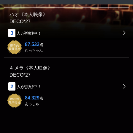
ハオ《本人映像》
DECO*27
3
人が挑戦中！
87.532
点
現在の
最高得点
むっちゃん
キメラ《本人映像》
DECO*27
2
人が挑戦中！
84.329
点
現在の
最高得点
あっしゅ