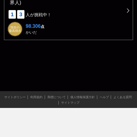
界人)
1
3
人が挑戦中！
98.306
点
現在の
最高得点
かいだ
サイトポリシー
利用規約
商標について
個人情報保護方針
ヘルプ
よくある質問
サイトマップ
当サイトのすべての文章や画像などの無断転載・引用を禁じま
す。
Copyright XING INC.All Rights Reserved.