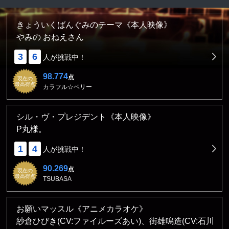
きょういくばんぐみのテーマ《本人映像》
やみの おねえさん
3
6
人が挑戦中！
98.774
点
現在の
最高得点
カラフル☆ベリー
シル・ヴ・プレジデント《本人映像》
P丸様。
1
4
人が挑戦中！
90.269
点
現在の
最高得点
TSUBASA
お願いマッスル《アニメカラオケ》
紗倉ひびき(CV:ファイルーズあい)、街雄鳴造(CV:石川