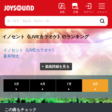
楽曲
店舗
ログイン
メニュー
イノセント《LIVEカラオケ》のランキング
イノセント《LIVEカラオケ》
蒼井翔太
楽曲詳細を見る
5月
6月
7月
8月
該当データが見つかりませんでした。
この曲もチェック