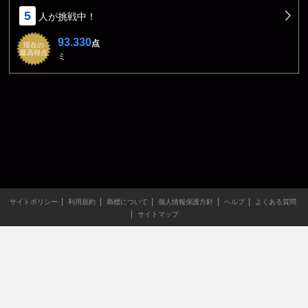
5
人が挑戦中！
93.330
点
現在の
最高得点
ミ
サイトポリシー
利用規約
商標について
個人情報保護方針
ヘルプ
よくある質問
サイトマップ
当サイトのすべての文章や画像などの無断転載・引用を禁じま
す。
Copyright XING INC.All Rights Reserved.