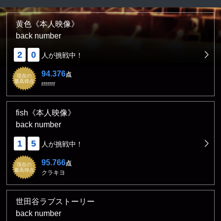
黄色《本人映像》
back number
2
0
人が挑戦中！
94.376
点
現在の
最高得点
rrrrrrr
fish《本人映像》
back number
1
5
人が挑戦中！
95.766
点
現在の
最高得点
クラキヨ
世田谷ラブストーリー
back number