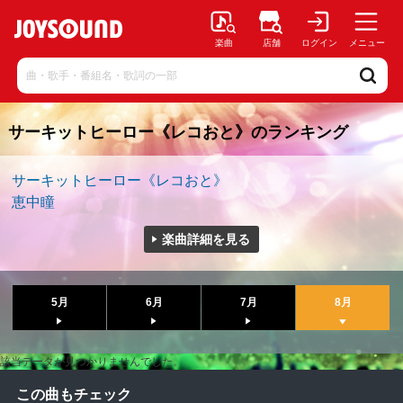
楽曲
店舗
ログイン
メニュー
サーキットヒーロー《レコおと》のランキング
サーキットヒーロー《レコおと》
恵中瞳
楽曲詳細を見る
5月
6月
7月
8月
該当データが見つかりませんでした。
この曲もチェック